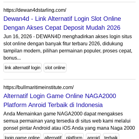
https://dewan4dstarling.com/
Dewan4d - Link Alternatif Login Slot Online
Dengan Akses Cepat Deposit Mudah 2026
Jun 16, 2026 - DEWAN4D menghadirkan akses login situs
slot online dengan banyak fitur terbaru 2026, didukung
tampilan modern, pilihan permainan populer, proses cepat,
bonus...
link alternatif login
slot online
https://bullmaritimeinstitute.com/
Alternatif Login Game Online NAGA2000
Platform Anroid Terbaik di Indonesia
Anda Memainkan game NAGA2000 dapat mengakses
semua permainan yang tersedia di situs web kami melalui
ponsel pintar Android atau iOS Anda yang mana Naga 2000
login game online
alternatif
platform
anroid
terbaik