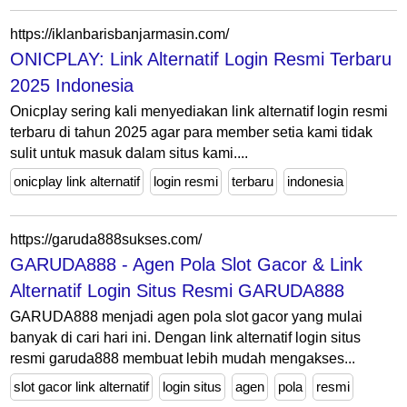
https://iklanbarisbanjarmasin.com/
ONICPLAY: Link Alternatif Login Resmi Terbaru
2025 Indonesia
Onicplay sering kali menyediakan link alternatif login resmi
terbaru di tahun 2025 agar para member setia kami tidak
sulit untuk masuk dalam situs kami....
onicplay link alternatif
login resmi
terbaru
indonesia
https://garuda888sukses.com/
GARUDA888 - Agen Pola Slot Gacor & Link
Alternatif Login Situs Resmi GARUDA888
GARUDA888 menjadi agen pola slot gacor yang mulai
banyak di cari hari ini. Dengan link alternatif login situs
resmi garuda888 membuat lebih mudah mengakses...
slot gacor link alternatif
login situs
agen
pola
resmi