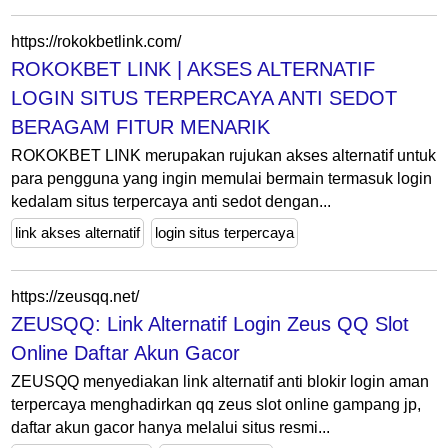
https://rokokbetlink.com/
ROKOKBET LINK | AKSES ALTERNATIF
LOGIN SITUS TERPERCAYA ANTI SEDOT
BERAGAM FITUR MENARIK
ROKOKBET LINK merupakan rujukan akses alternatif untuk
para pengguna yang ingin memulai bermain termasuk login
kedalam situs terpercaya anti sedot dengan...
link akses alternatif
login situs terpercaya
https://zeusqq.net/
ZEUSQQ: Link Alternatif Login Zeus QQ Slot
Online Daftar Akun Gacor
ZEUSQQ menyediakan link alternatif anti blokir login aman
terpercaya menghadirkan qq zeus slot online gampang jp,
daftar akun gacor hanya melalui situs resmi...