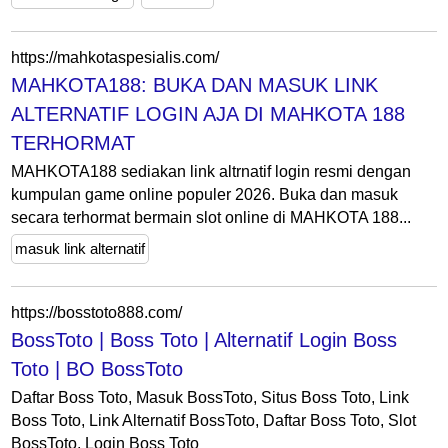
https://mahkotaspesialis.com/
MAHKOTA188: BUKA DAN MASUK LINK
ALTERNATIF LOGIN AJA DI MAHKOTA 188
TERHORMAT
MAHKOTA188 sediakan link altrnatif login resmi dengan
kumpulan game online populer 2026. Buka dan masuk
secara terhormat bermain slot online di MAHKOTA 188...
masuk link alternatif
https://bosstoto888.com/
BossToto | Boss Toto | Alternatif Login Boss
Toto | BO BossToto
Daftar Boss Toto, Masuk BossToto, Situs Boss Toto, Link
Boss Toto, Link Alternatif BossToto, Daftar Boss Toto, Slot
BossToto, Login Boss Toto