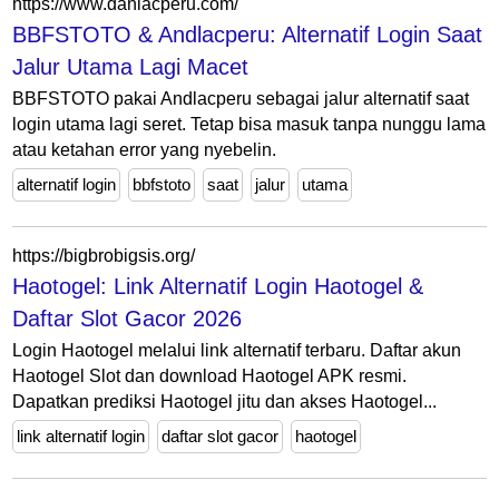
https://www.danlacperu.com/
BBFSTOTO & Andlacperu: Alternatif Login Saat
Jalur Utama Lagi Macet
BBFSTOTO pakai Andlacperu sebagai jalur alternatif saat
login utama lagi seret. Tetap bisa masuk tanpa nunggu lama
atau ketahan error yang nyebelin.
alternatif login
bbfstoto
saat
jalur
utama
https://bigbrobigsis.org/
Haotogel: Link Alternatif Login Haotogel &
Daftar Slot Gacor 2026
Login Haotogel melalui link alternatif terbaru. Daftar akun
Haotogel Slot dan download Haotogel APK resmi.
Dapatkan prediksi Haotogel jitu dan akses Haotogel...
link alternatif login
daftar slot gacor
haotogel