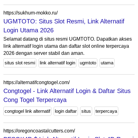
https://sukhum-mokko.ru/
UGMTOTO: Situs Slot Resmi, Link Alternatif
Login Utama 2026
Selamat datang di situs resmi UGMTOTO. Dapatkan akses
link alternatif login utama dan daftar slot online terpercaya
2026 dengan server stabil dan aman.
situs slot resmi
link alternatif login
ugmtoto
utama
https://alternatifcongtogel.com/
Congtogel - Link Alternatif Login & Daftar Situs
Cong Togel Terpercaya
congtogel link alternatif
login daftar
situs
terpercaya
https://oregoncoastalcutters.com/