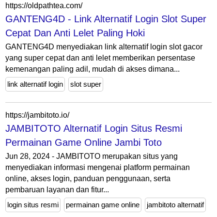
https://oldpathtea.com/
GANTENG4D - Link Alternatif Login Slot Super
Cepat Dan Anti Lelet Paling Hoki
GANTENG4D menyediakan link alternatif login slot gacor
yang super cepat dan anti lelet memberikan persentase
kemenangan paling adil, mudah di akses dimana...
link alternatif login
slot super
https://jambitoto.io/
JAMBITOTO Alternatif Login Situs Resmi
Permainan Game Online Jambi Toto
Jun 28, 2024 - JAMBITOTO merupakan situs yang
menyediakan informasi mengenai platform permainan
online, akses login, panduan penggunaan, serta
pembaruan layanan dan fitur...
login situs resmi
permainan game online
jambitoto alternatif