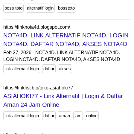
boss toto
alternatif login
bosstoto
https://linknota4d.blogspot.com/
NOTA4D. LINK ALTERNATIF NOTA4D. LOGIN
NOTA4D. DAFTAR NOTA4D, AKSES NOTA4D
Feb 27, 2026 - NOTA4D. LINK ALTERNATIF NOTA4D.
LOGIN NOTA4D. DAFTAR NOTA4D, AKSES NOTA4D
link alternatif login
daftar
akses
https://linklist.bio/toko-asiahoki77
ASIAHOKI77 - Link Alternatif | Login & Daftar
Aman 24 Jam Online
link alternatif login
daftar
aman
jam
online