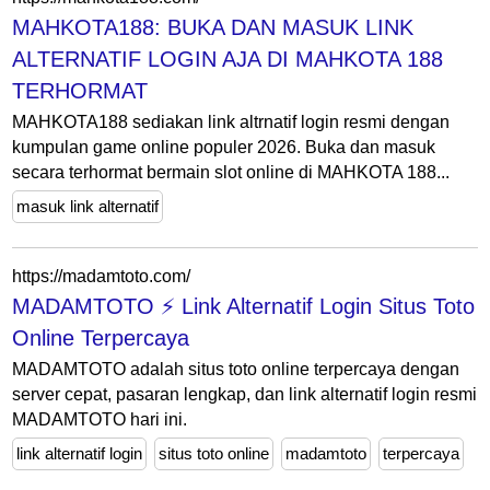
MAHKOTA188: BUKA DAN MASUK LINK
ALTERNATIF LOGIN AJA DI MAHKOTA 188
TERHORMAT
MAHKOTA188 sediakan link altrnatif login resmi dengan
kumpulan game online populer 2026. Buka dan masuk
secara terhormat bermain slot online di MAHKOTA 188...
masuk link alternatif
https://madamtoto.com/
MADAMTOTO ⚡ Link Alternatif Login Situs Toto
Online Terpercaya
MADAMTOTO adalah situs toto online terpercaya dengan
server cepat, pasaran lengkap, dan link alternatif login resmi
MADAMTOTO hari ini.
link alternatif login
situs toto online
madamtoto
terpercaya