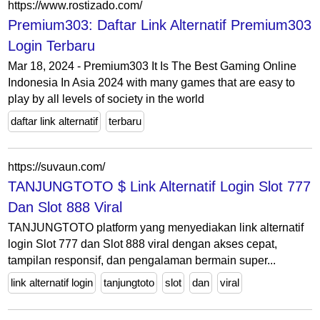
https://www.rostizado.com/
Premium303: Daftar Link Alternatif Premium303
Login Terbaru
Mar 18, 2024 - Premium303 It Is The Best Gaming Online
Indonesia In Asia 2024 with many games that are easy to
play by all levels of society in the world
daftar link alternatif
terbaru
https://suvaun.com/
TANJUNGTOTO $ Link Alternatif Login Slot 777
Dan Slot 888 Viral
TANJUNGTOTO platform yang menyediakan link alternatif
login Slot 777 dan Slot 888 viral dengan akses cepat,
tampilan responsif, dan pengalaman bermain super...
link alternatif login
tanjungtoto
slot
dan
viral