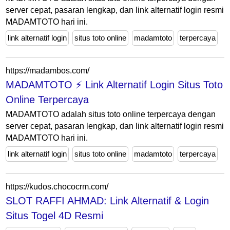
server cepat, pasaran lengkap, dan link alternatif login resmi
MADAMTOTO hari ini.
link alternatif login
situs toto online
madamtoto
terpercaya
https://madambos.com/
MADAMTOTO ⚡ Link Alternatif Login Situs Toto
Online Terpercaya
MADAMTOTO adalah situs toto online terpercaya dengan
server cepat, pasaran lengkap, dan link alternatif login resmi
MADAMTOTO hari ini.
link alternatif login
situs toto online
madamtoto
terpercaya
https://kudos.chococrm.com/
SLOT RAFFI AHMAD: Link Alternatif & Login
Situs Togel 4D Resmi