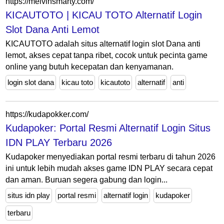
https://melvinsmarty.com/
KICAUTOTO | KICAU TOTO Alternatif Login
Slot Dana Anti Lemot
KICAUTOTO adalah situs alternatif login slot Dana anti
lemot, akses cepat tanpa ribet, cocok untuk pecinta game
online yang butuh kecepatan dan kenyamanan.
login slot dana
kicau toto
kicautoto
alternatif
anti
https://kudapokker.com/
Kudapoker: Portal Resmi Alternatif Login Situs
IDN PLAY Terbaru 2026
Kudapoker menyediakan portal resmi terbaru di tahun 2026
ini untuk lebih mudah akses game IDN PLAY secara cepat
dan aman. Buruan segera gabung dan login...
situs idn play
portal resmi
alternatif login
kudapoker
terbaru