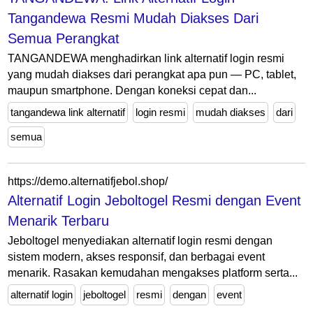
Tangandewa Resmi Mudah Diakses Dari
Semua Perangkat
TANGANDEWA menghadirkan link alternatif login resmi
yang mudah diakses dari perangkat apa pun — PC, tablet,
maupun smartphone. Dengan koneksi cepat dan...
tangandewa link alternatif
login resmi
mudah diakses
dari
semua
https://demo.alternatifjebol.shop/
Alternatif Login Jeboltogel Resmi dengan Event
Menarik Terbaru
Jeboltogel menyediakan alternatif login resmi dengan
sistem modern, akses responsif, dan berbagai event
menarik. Rasakan kemudahan mengakses platform serta...
alternatif login
jeboltogel
resmi
dengan
event