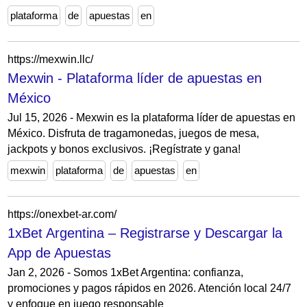
plataforma
de
apuestas
en
https://mexwin.llc/
Mexwin - Plataforma líder de apuestas en
México
Jul 15, 2026 - Mexwin es la plataforma líder de apuestas en
México. Disfruta de tragamonedas, juegos de mesa,
jackpots y bonos exclusivos. ¡Regístrate y gana!
mexwin
plataforma
de
apuestas
en
https://onexbet-ar.com/
1xBet Argentina – Registrarse y Descargar la
App de Apuestas
Jan 2, 2026 - Somos 1xBet Argentina: confianza,
promociones y pagos rápidos en 2026. Atención local 24/7
y enfoque en juego responsable