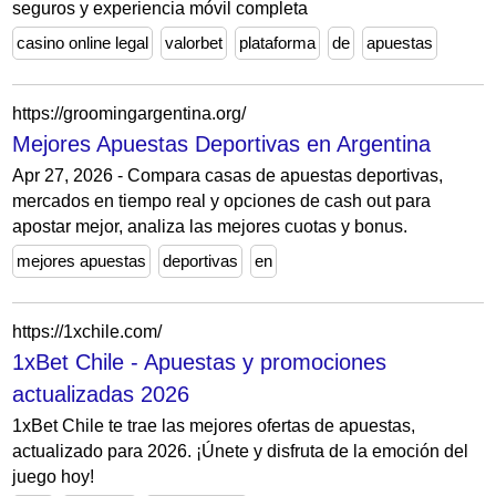
seguros y experiencia móvil completa
casino online legal
valorbet
plataforma
de
apuestas
https://groomingargentina.org/
Mejores Apuestas Deportivas en Argentina
Apr 27, 2026 - Compara casas de apuestas deportivas,
mercados en tiempo real y opciones de cash out para
apostar mejor, analiza las mejores cuotas y bonus.
mejores apuestas
deportivas
en
https://1xchile.com/
1xBet Chile - Apuestas y promociones
actualizadas 2026
1xBet Chile te trae las mejores ofertas de apuestas,
actualizado para 2026. ¡Únete y disfruta de la emoción del
juego hoy!