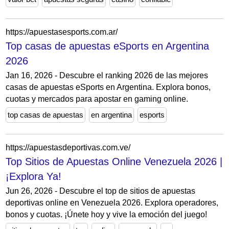
https://apuestasesports.com.ar/
Top casas de apuestas eSports en Argentina
2026
Jan 16, 2026 - Descubre el ranking 2026 de las mejores
casas de apuestas eSports en Argentina. Explora bonos,
cuotas y mercados para apostar en gaming online.
top casas de apuestas
en argentina
esports
https://apuestasdeportivas.com.ve/
Top Sitios de Apuestas Online Venezuela 2026 |
¡Explora Ya!
Jun 26, 2026 - Descubre el top de sitios de apuestas
deportivas online en Venezuela 2026. Explora operadores,
bonos y cuotas. ¡Únete hoy y vive la emoción del juego!