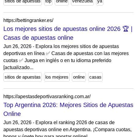
sitios de apuestas
top
online
venezuela
ya
https://bettingranker.es/
Los mejores sitios de apuestas online 2026 🏆 |
Casas de apuestas online
Jun 26, 2026 - Explora los mejores sitios de apuestas
deportivas en línea ✅ Casas de apuestas con las mejores
cuotas ✅ Juega en inglés o en tu idioma preferido
[actualizado...
sitios de apuestas
los mejores
online
casas
https://apestasdeportivasranking.com.ar/
Top Argentina 2026: Mejores Sitios de Apuestas
Online
Jun 26, 2026 - Explora el ranking 2026 de casas de
apuestas deportivas online en Argentina. ¡Compara cuotas,
bonos y únete hoy para apostar online!