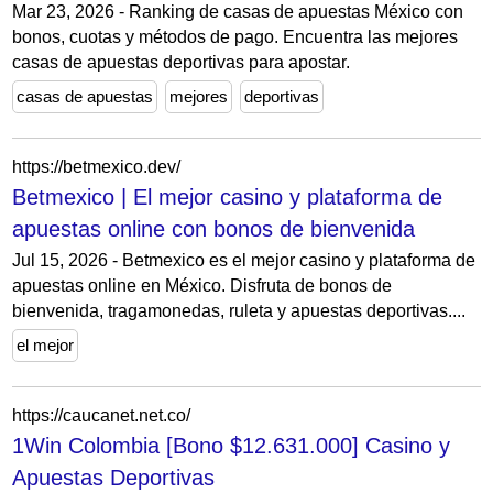
Mar 23, 2026 - Ranking de casas de apuestas México con
bonos, cuotas y métodos de pago. Encuentra las mejores
casas de apuestas deportivas para apostar.
casas de apuestas
mejores
deportivas
https://betmexico.dev/
Betmexico | El mejor casino y plataforma de
apuestas online con bonos de bienvenida
Jul 15, 2026 - Betmexico es el mejor casino y plataforma de
apuestas online en México. Disfruta de bonos de
bienvenida, tragamonedas, ruleta y apuestas deportivas....
el mejor
https://caucanet.net.co/
1Win Colombia [Bono $12.631.000] Casino y
Apuestas Deportivas