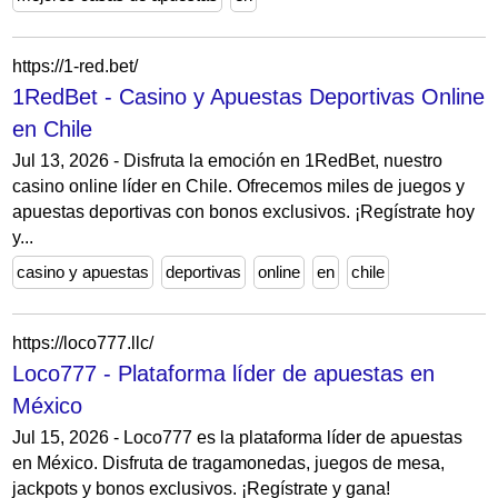
https://1-red.bet/
1RedBet - Casino y Apuestas Deportivas Online
en Chile
Jul 13, 2026 - Disfruta la emoción en 1RedBet, nuestro
casino online líder en Chile. Ofrecemos miles de juegos y
apuestas deportivas con bonos exclusivos. ¡Regístrate hoy
y...
casino y apuestas
deportivas
online
en
chile
https://loco777.llc/
Loco777 - Plataforma líder de apuestas en
México
Jul 15, 2026 - Loco777 es la plataforma líder de apuestas
en México. Disfruta de tragamonedas, juegos de mesa,
jackpots y bonos exclusivos. ¡Regístrate y gana!