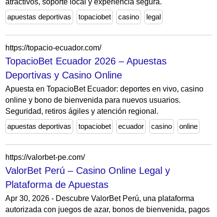
atractivos, soporte local y experiencia segura.
apuestas deportivas
topaciobet
casino
legal
https://topacio-ecuador.com/
TopacioBet Ecuador 2026 – Apuestas
Deportivas y Casino Online
Apuesta en TopacioBet Ecuador: deportes en vivo, casino
online y bono de bienvenida para nuevos usuarios.
Seguridad, retiros ágiles y atención regional.
apuestas deportivas
topaciobet
ecuador
casino
online
https://valorbet-pe.com/
ValorBet Perú – Casino Online Legal y
Plataforma de Apuestas
Apr 30, 2026 - Descubre ValorBet Perú, una plataforma
autorizada con juegos de azar, bonos de bienvenida, pagos