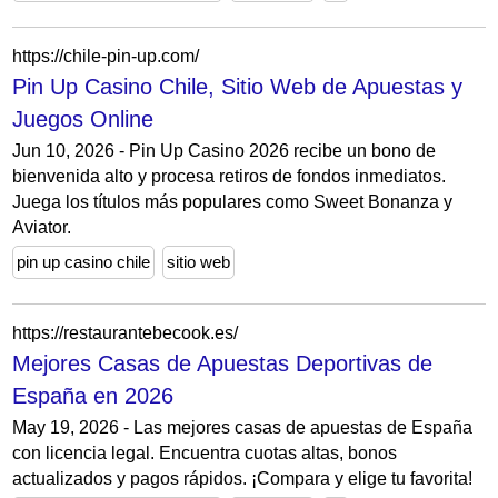
https://chile-pin-up.com/
Pin Up Casino Chile, Sitio Web de Apuestas y
Juegos Online
Jun 10, 2026 - Pin Up Casino 2026 recibe un bono de
bienvenida alto y procesa retiros de fondos inmediatos.
Juega los títulos más populares como Sweet Bonanza y
Aviator.
pin up casino chile
sitio web
https://restaurantebecook.es/
Mejores Casas de Apuestas Deportivas de
España en 2026
May 19, 2026 - Las mejores casas de apuestas de España
con licencia legal. Encuentra cuotas altas, bonos
actualizados y pagos rápidos. ¡Compara y elige tu favorita!