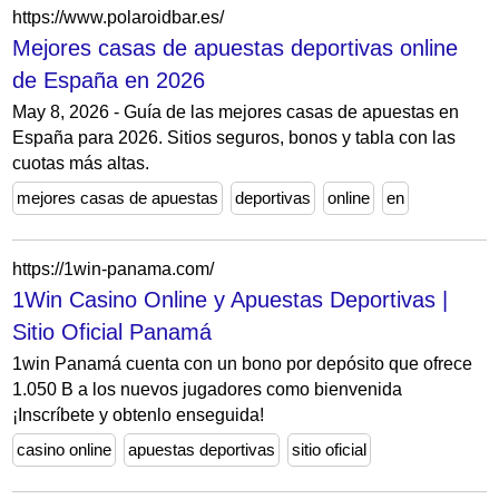
https://www.polaroidbar.es/
Mejores casas de apuestas deportivas online
de España en 2026
May 8, 2026 - Guía de las mejores casas de apuestas en
España para 2026. Sitios seguros, bonos y tabla con las
cuotas más altas.
mejores casas de apuestas
deportivas
online
en
https://1win-panama.com/
1Win Casino Online y Apuestas Deportivas |
Sitio Oficial Panamá
1win Panamá cuenta con un bono por depósito que ofrece
1.050 B a los nuevos jugadores como bienvenida
¡Inscríbete y obtenlo enseguida!
casino online
apuestas deportivas
sitio oficial