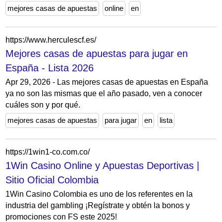
mejores casas de apuestas
online
en
https://www.herculescf.es/
Mejores casas de apuestas para jugar en
España - Lista 2026
Apr 29, 2026 - Las mejores casas de apuestas en España
ya no son las mismas que el año pasado, ven a conocer
cuáles son y por qué.
mejores casas de apuestas
para jugar
en
lista
https://1win1-co.com.co/
1Win Casino Online y Apuestas Deportivas |
Sitio Oficial Colombia
1Win Casino Colombia es uno de los referentes en la
industria del gambling ¡Regístrate y obtén la bonos y
promociones con FS este 2025!