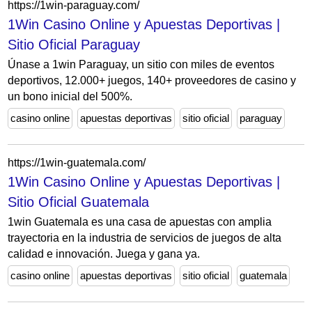
https://1win-paraguay.com/
1Win Casino Online y Apuestas Deportivas |
Sitio Oficial Paraguay
Únase a 1win Paraguay, un sitio con miles de eventos
deportivos, 12.000+ juegos, 140+ proveedores de casino y
un bono inicial del 500%.
casino online
apuestas deportivas
sitio oficial
paraguay
https://1win-guatemala.com/
1Win Casino Online y Apuestas Deportivas |
Sitio Oficial Guatemala
1win Guatemala es una casa de apuestas con amplia
trayectoria en la industria de servicios de juegos de alta
calidad e innovación. Juega y gana ya.
casino online
apuestas deportivas
sitio oficial
guatemala