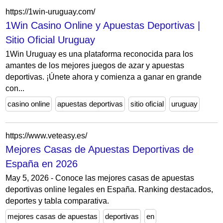
https://1win-uruguay.com/
1Win Casino Online y Apuestas Deportivas |
Sitio Oficial Uruguay
1Win Uruguay es una plataforma reconocida para los
amantes de los mejores juegos de azar y apuestas
deportivas. ¡Únete ahora y comienza a ganar en grande
con...
casino online
apuestas deportivas
sitio oficial
uruguay
https://www.veteasy.es/
Mejores Casas de Apuestas Deportivas de
España en 2026
May 5, 2026 - Conoce las mejores casas de apuestas
deportivas online legales en España. Ranking destacados,
deportes y tabla comparativa.
mejores casas de apuestas
deportivas
en