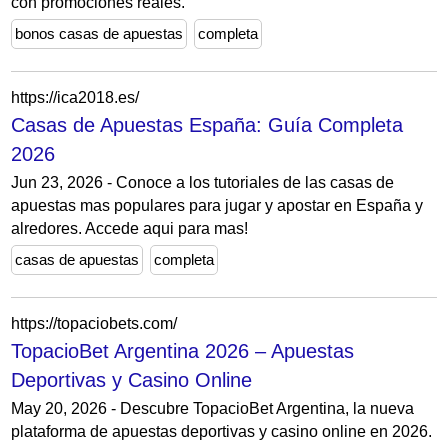
con promociones reales.
bonos casas de apuestas
completa
https://ica2018.es/
Casas de Apuestas España: Guía Completa
2026
Jun 23, 2026 - Conoce a los tutoriales de las casas de
apuestas mas populares para jugar y apostar en España y
alredores. Accede aqui para mas!
casas de apuestas
completa
https://topaciobets.com/
TopacioBet Argentina 2026 – Apuestas
Deportivas y Casino Online
May 20, 2026 - Descubre TopacioBet Argentina, la nueva
plataforma de apuestas deportivas y casino online en 2026.