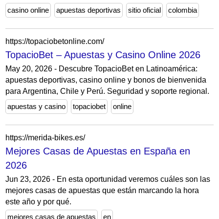
casino online
apuestas deportivas
sitio oficial
colombia
https://topaciobetonline.com/
TopacioBet – Apuestas y Casino Online 2026
May 20, 2026 - Descubre TopacioBet en Latinoamérica:
apuestas deportivas, casino online y bonos de bienvenida
para Argentina, Chile y Perú. Seguridad y soporte regional.
apuestas y casino
topaciobet
online
https://merida-bikes.es/
Mejores Casas de Apuestas en España en
2026
Jun 23, 2026 - En esta oportunidad veremos cuáles son las
mejores casas de apuestas que están marcando la hora
este año y por qué.
mejores casas de apuestas
en