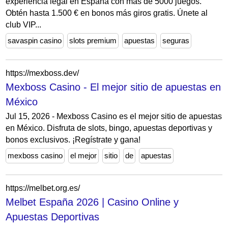
experiencia legal en España con más de 5000 juegos.
Obtén hasta 1.500 € en bonos más giros gratis. Únete al
club VIP...
savaspin casino
slots premium
apuestas
seguras
https://mexboss.dev/
Mexboss Casino - El mejor sitio de apuestas en
México
Jul 15, 2026 - Mexboss Casino es el mejor sitio de apuestas
en México. Disfruta de slots, bingo, apuestas deportivas y
bonos exclusivos. ¡Regístrate y gana!
mexboss casino
el mejor
sitio
de
apuestas
https://melbet.org.es/
Melbet España 2026 | Casino Online y
Apuestas Deportivas