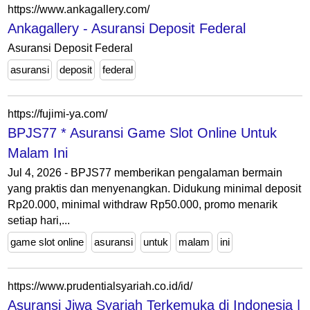
https://www.ankagallery.com/
Ankagallery - Asuransi Deposit Federal
Asuransi Deposit Federal
asuransi
deposit
federal
https://fujimi-ya.com/
BPJS77 * Asuransi Game Slot Online Untuk
Malam Ini
Jul 4, 2026 - BPJS77 memberikan pengalaman bermain
yang praktis dan menyenangkan. Didukung minimal deposit
Rp20.000, minimal withdraw Rp50.000, promo menarik
setiap hari,...
game slot online
asuransi
untuk
malam
ini
https://www.prudentialsyariah.co.id/id/
Asuransi Jiwa Syariah Terkemuka di Indonesia |