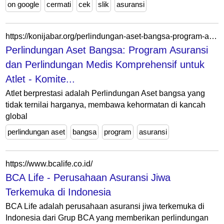
on google
cermati
cek
slik
asuransi
https://konijabar.org/perlindungan-aset-bangsa-program-asuransi-dan-perlindungan-medis-komprehensif-untuk-atlet/
Perlindungan Aset Bangsa: Program Asuransi
dan Perlindungan Medis Komprehensif untuk
Atlet - Komite...
Atlet berprestasi adalah Perlindungan Aset bangsa yang
tidak ternilai harganya, membawa kehormatan di kancah
global
perlindungan aset
bangsa
program
asuransi
https://www.bcalife.co.id/
BCA Life - Perusahaan Asuransi Jiwa
Terkemuka di Indonesia
BCA Life adalah perusahaan asuransi jiwa terkemuka di
Indonesia dari Grup BCA yang memberikan perlindungan