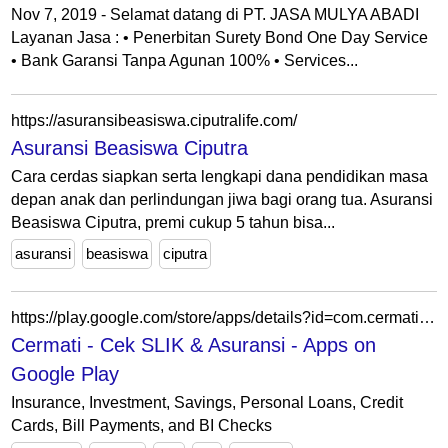
Nov 7, 2019 - Selamat datang di PT. JASA MULYA ABADI
Layanan Jasa : • Penerbitan Surety Bond One Day Service
• Bank Garansi Tanpa Agunan 100% • Services...
https://asuransibeasiswa.ciputralife.com/
Asuransi Beasiswa Ciputra
Cara cerdas siapkan serta lengkapi dana pendidikan masa
depan anak dan perlindungan jiwa bagi orang tua. Asuransi
Beasiswa Ciputra, premi cukup 5 tahun bisa...
asuransi
beasiswa
ciputra
https://play.google.com/store/apps/details?id=com.cermati.app&af_xp=custom&propertySize=small&downPayment=100000000&pid=sticky_banner&financingStatus=first&tenureType=fixed3&housingType=apartment&isTakeOver=false&deep_link_value=https%3A%2F%2Fwww.cermati.com%2Fkredit-pemilikan-rumah%2Fmandiri-kpr%3Fprice%3D500000000&loanAmount=400000000&tenure=10&c=Download%20Cermati%20App%20-%20Sticky%20Banner&propertyStatus=primary
Cermati - Cek SLIK & Asuransi - Apps on
Google Play
Insurance, Investment, Savings, Personal Loans, Credit
Cards, Bill Payments, and BI Checks