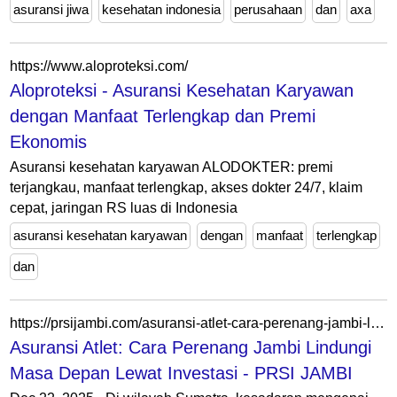
asuransi jiwa
kesehatan indonesia
perusahaan
dan
axa
https://www.aloproteksi.com/
Aloproteksi - Asuransi Kesehatan Karyawan
dengan Manfaat Terlengkap dan Premi
Ekonomis
Asuransi kesehatan karyawan ALODOKTER: premi
terjangkau, manfaat terlengkap, akses dokter 24/7, klaim
cepat, jaringan RS luas di Indonesia
asuransi kesehatan karyawan
dengan
manfaat
terlengkap
dan
https://prsijambi.com/asuransi-atlet-cara-perenang-jambi-lindungi-masa-depan-lewat-investasi/
Asuransi Atlet: Cara Perenang Jambi Lindungi
Masa Depan Lewat Investasi - PRSI JAMBI