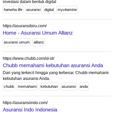
investasi dalam bentuk digital
hanwha life
asuransi
digital
myvitamine
https://asuransibiru.com/
Home - Asuransi Umum Allianz
asuransi umum
allianz
https://www.chubb.com/id-id/
Chubb memahami kebutuhan asuransi Anda
Dari yang terkecil hingga yang terbesar, Chubb memahami
kebutuhan asuransi Anda.
chubb
memahami
kebutuhan
asuransi
anda
https://asuransiindo.com/
Asuransi Indo Indonesia