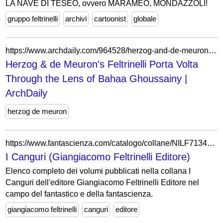
LA NAVE DI TESEO, ovvero MARAMEO, MONDAZZOLI!
gruppo feltrinelli
archivi
cartoonist
globale
https://www.archdaily.com/964528/herzog-and-de-meurons-feltrinelli-porta-volta-through-the-lens-of-bahaa-ghoussainy
Herzog & de Meuron's Feltrinelli Porta Volta
Through the Lens of Bahaa Ghoussainy |
ArchDaily
herzog de meuron
https://www.fantascienza.com/catalogo/collane/NILF71340/i-canguri/
I Canguri (Giangiacomo Feltrinelli Editore)
Elenco completo dei volumi pubblicati nella collana I
Canguri dell'editore Giangiacomo Feltrinelli Editore nel
campo del fantastico e della fantascienza.
giangiacomo feltrinelli
canguri
editore