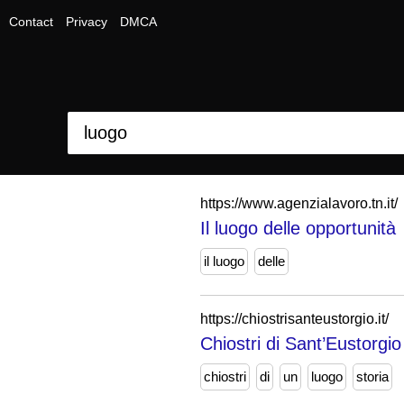
Contact
Privacy
DMCA
https://www.agenzialavoro.tn.it/
Il luogo delle opportunità
il luogo
delle
https://chiostrisanteustorgio.it/
Chiostri di Sant’Eustorgio
chiostri
di
un
luogo
storia