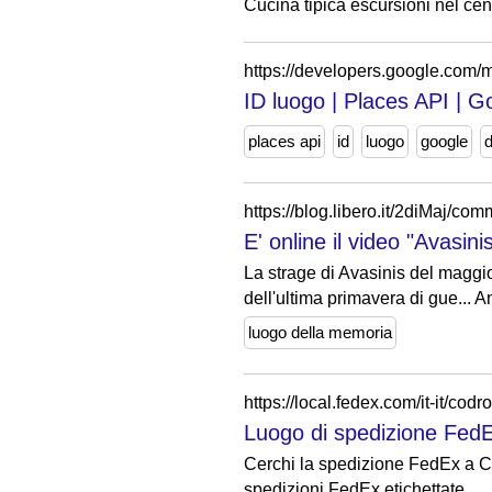
Cucina tipica escursioni nel cen
https://developers.google.com/
ID luogo | Places API | G
places api
id
luogo
google
https://blog.libero.it/2diMaj
E' online il video "Avasin
La strage di Avasinis del mag
dell'ultima primavera di gue... An
luogo della memoria
https://local.fedex.com/it-it/codr
Luogo di spedizione FedE
Cerchi la spedizione FedEx a Cod
spedizioni FedEx etichettate.