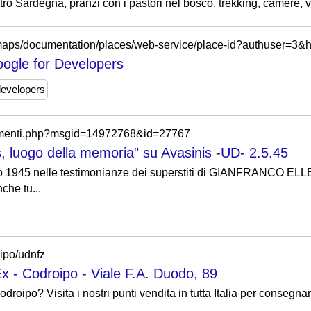
tro Sardegna, pranzi con i pastori nel bosco, trekking, camere, v
maps/documentation/places/web-service/place-id?authuser=3&hl
oogle for Developers
developers
/commenti.php?msgid=14972768&id=27767
is, luogo della memoria" su Avasinis -UD- 2.5.45
gio 1945 nelle testimonianze dei superstiti di GIANFRANCO EL
che tu...
oipo/udnfz
x - Codroipo - Viale F.A. Duodo, 89
roipo? Visita i nostri punti vendita in tutta Italia per consegnar