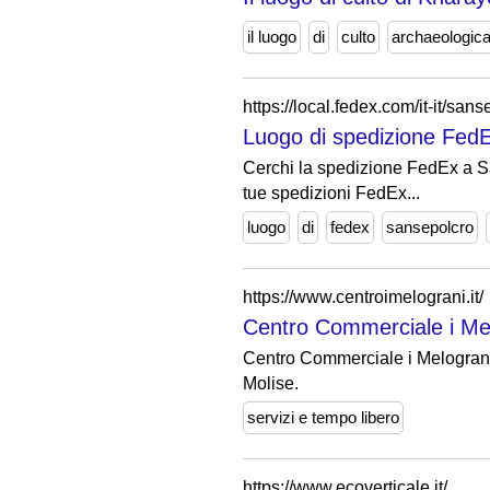
il luogo
di
culto
archaeologica
https://local.fedex.com/it-it/san
Luogo di spedizione Fe
Cerchi la spedizione FedEx a San
tue spedizioni FedEx...
luogo
di
fedex
sansepolcro
https://www.centroimelograni.it/
Centro Commerciale i Mel
Centro Commerciale i Melograni 
Molise.
servizi e tempo libero
https://www.ecoverticale.it/