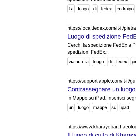
f a
luogo
di
fedex
codroipo
https://local.fedex.com/it-it/pietr
Luogo di spedizione FedEx
Cerchi la spedizione FedEx a Piet
spedizioni FedEx...
via aurelia
luogo
di
fedex
pi
https://support.apple.com/it-it
Contrassegnare un luogo 
In Mappe su iPad, inserisci segn
un
luogo
mappe
su
ipad
https://www.kharayebarchaeologic
Il luogo di culto di Khar