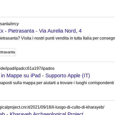
asanta/irrcy
 - Pietrasanta - Via Aurelia Nord, 4
rasanta? Visita i nostri punti vendita in tutta Italia per conseg
etrasanta
/guide/ipad/ipadcc61a197/ipados
in Mappe su iPad - Supporto Apple (IT)
aposti sulla mappa per aiutarti a trovare i luoghi corrispondenti 
alproject.cnr.it/2021/09/18/il-luogo-di-culto-di-kharayeb/
ayeb - Kharayeb Archaeological Project