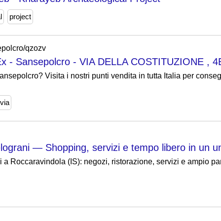
l
project
sepolcro/qzozv
dEx - Sansepolcro - VIA DELLA COSTITUZIONE , 4
sepolcro? Visita i nostri punti vendita in tutta Italia per conse
via
ograni — Shopping, servizi e tempo libero in un u
a Roccaravindola (IS): negozi, ristorazione, servizi e ampio pa