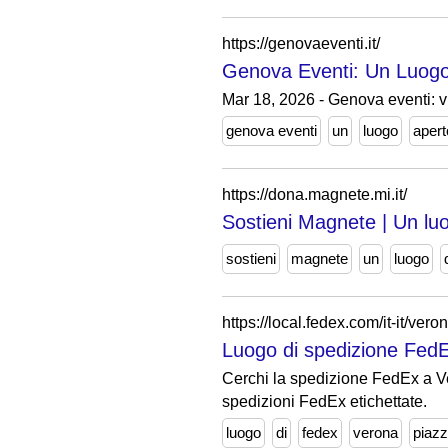
https://genovaeventi.it/
Genova Eventi: Un Luogo 
Mar 18, 2026 - Genova eventi: vi
genova eventi
un
luogo
apert
https://dona.magnete.mi.it/
Sostieni Magnete | Un luo
sostieni
magnete
un
luogo
https://local.fedex.com/it-it/vero
Luogo di spedizione Fe
Cerchi la spedizione FedEx a Vero
spedizioni FedEx etichettate.
luogo
di
fedex
verona
piazz