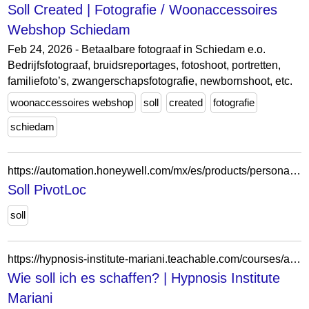
Soll Created | Fotografie / Woonaccessoires
Webshop Schiedam
Feb 24, 2026 - Betaalbare fotograaf in Schiedam e.o.
Bedrijfsfotograaf, bruidsreportages, fotoshoot, portretten,
familiefoto’s, zwangerschapsfotografie, newbornshoot, etc.
woonaccessoires webshop
soll
created
fotografie
schiedam
https://automation.honeywell.com/mx/es/products/personal-protective-equipment/fall-protection/horizontal-lifeline-systems/soll-pivotloc
Soll PivotLoc
soll
https://hypnosis-institute-mariani.teachable.com/courses/abnehmen-mit-hypnose/lectures/42585221
Wie soll ich es schaffen? | Hypnosis Institute
Mariani