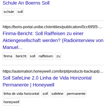
Schule An Boerns Soll
schule
soll
https://boris-portal.unibe.ch/entities/publication/0cc695f3-e026-4e92-b89d-7d37cd35da56
Finma-Bericht: Soll Raiffeisen zu einer
Aktiengesellschaft werden? (Radiointerview von
Manuel...
finma
bericht
soll
raiffeisen
zu
https://automation.honeywell.com/br/pt/products-backup/personal-protective-equipment/fall-protection/horizontal-lifeline-systems/miller-safeline-hii-horizontal-lifeline
Soll SafeLine 2.0 Linha de Vida Horizontal
Permanente | Honeywell
linha de vida horizontal
soll
safeline
permanente
honeywell