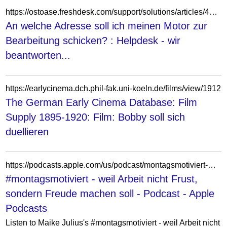
https://ostoase.freshdesk.com/support/solutions/articles/44001323666-an-welche-adresse-soll-ich-meinen-motor-zur-bearbeitung-schicken-
An welche Adresse soll ich meinen Motor zur
Bearbeitung schicken? : Helpdesk - wir
beantworten...
https://earlycinema.dch.phil-fak.uni-koeln.de/films/view/1912
The German Early Cinema Database: Film
Supply 1895-1920: Film: Bobby soll sich
duellieren
https://podcasts.apple.com/us/podcast/montagsmotiviert-weil-arbeit-nicht-frust-sondern-freude/id1837875867
#montagsmotiviert - weil Arbeit nicht Frust,
sondern Freude machen soll - Podcast - Apple
Podcasts
Listen to Maike Julius's #montagsmotiviert - weil Arbeit nicht