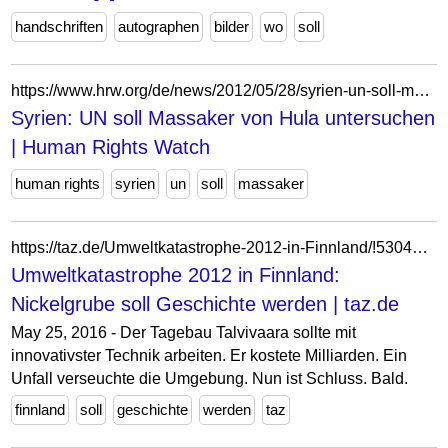
handschriften
autographen
bilder
wo
soll
https://www.hrw.org/de/news/2012/05/28/syrien-un-soll-massaker-von-hula-untersuchen
Syrien: UN soll Massaker von Hula untersuchen
| Human Rights Watch
human rights
syrien
un
soll
massaker
https://taz.de/Umweltkatastrophe-2012-in-Finnland/!5304449/
Umweltkatastrophe 2012 in Finnland:
Nickelgrube soll Geschichte werden | taz.de
May 25, 2016 - Der Tagebau Talvivaara sollte mit
innovativster Technik arbeiten. Er kostete Milliarden. Ein
Unfall verseuchte die Umgebung. Nun ist Schluss. Bald.
finnland
soll
geschichte
werden
taz