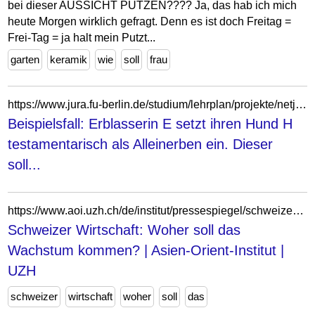
bei dieser AUSSICHT PUTZEN???? Ja, das hab ich mich
heute Morgen wirklich gefragt. Denn es ist doch Freitag =
Frei-Tag = ja halt mein Putzt...
garten
keramik
wie
soll
frau
https://www.jura.fu-berlin.de/studium/lehrplan/projekte/netjura/zivilrecht/BGB_AT/a2/I_1_natuerliche_personen/1047.html
Beispielsfall: Erblasserin E setzt ihren Hund H
testamentarisch als Alleinerben ein. Dieser
soll...
https://www.aoi.uzh.ch/de/institut/pressespiegel/schweizer-wirtschaft-woher-soll-das-wachstum-kommen.html
Schweizer Wirtschaft: Woher soll das
Wachstum kommen? | Asien-Orient-Institut |
UZH
schweizer
wirtschaft
woher
soll
das