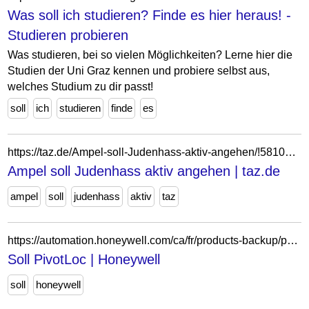
Was soll ich studieren? Finde es hier heraus! -
Studieren probieren
Was studieren, bei so vielen Möglichkeiten? Lerne hier die
Studien der Uni Graz kennen und probiere selbst aus,
welches Studium zu dir passt!
soll
ich
studieren
finde
es
https://taz.de/Ampel-soll-Judenhass-aktiv-angehen/!5810600/
Ampel soll Judenhass aktiv angehen | taz.de
ampel
soll
judenhass
aktiv
taz
https://automation.honeywell.com/ca/fr/products-backup/personal-protective-equipment/fall-protection/horizontal-lifeline-systems/soll-pivotloc
Soll PivotLoc | Honeywell
soll
honeywell