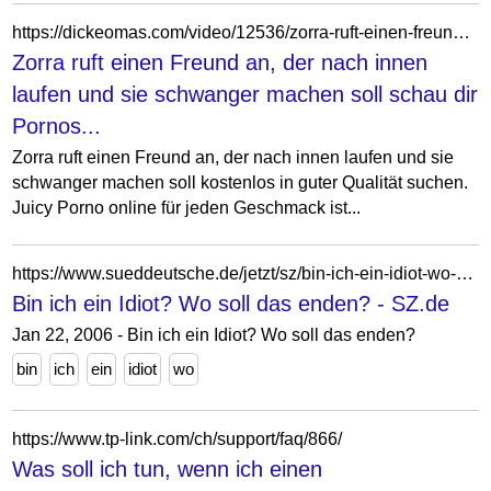
https://dickeomas.com/video/12536/zorra-ruft-einen-freund-an-der-nach-innen-laufen-und-sie-schwanger-machen-soll/
Zorra ruft einen Freund an, der nach innen
laufen und sie schwanger machen soll schau dir
Pornos...
Zorra ruft einen Freund an, der nach innen laufen und sie
schwanger machen soll kostenlos in guter Qualität suchen.
Juicy Porno online für jeden Geschmack ist...
https://www.sueddeutsche.de/jetzt/sz/bin-ich-ein-idiot-wo-soll-das-enden-jzt.14621894312375465
Bin ich ein Idiot? Wo soll das enden? - SZ.de
Jan 22, 2006 - Bin ich ein Idiot? Wo soll das enden?
bin
ich
ein
idiot
wo
https://www.tp-link.com/ch/support/faq/866/
Was soll ich tun, wenn ich einen