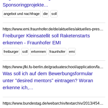
Sponsoringprojekte...
angebot und nachfrage
die
soll
https://www.emi.fraunhofer.de/de/aktuelles/aktuelles-presse/freiburger-satellit-soll-raketenstarts-erkennen-.html
Freiburger Kleinsatellit soll Raketenstarts
erkennen - Fraunhofer EMI
freiburger
soll
erkennen
fraunhofer
emi
https://www.jfki.fu-berlin.de/graduateschool/application/faq/06.html
Was soll ich auf dem Bewerbungsformular
unter "desired mentors" eintragen? Woran
erkenne ich,...
https://www.bundestag.de/webarchiv/textarchiv/2013/45428332_kw26_sp_organtransplantation-212896