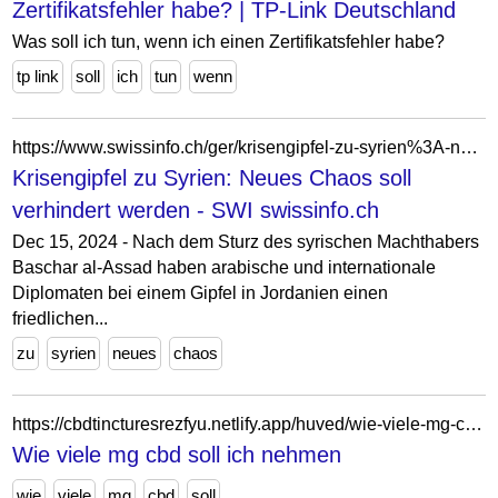
Zertifikatsfehler habe? | TP-Link Deutschland
Was soll ich tun, wenn ich einen Zertifikatsfehler habe?
tp link
soll
ich
tun
wenn
https://www.swissinfo.ch/ger/krisengipfel-zu-syrien%3A-neues-chaos-soll-verhindert-werden/88592990
Krisengipfel zu Syrien: Neues Chaos soll
verhindert werden - SWI swissinfo.ch
Dec 15, 2024 - Nach dem Sturz des syrischen Machthabers
Baschar al-Assad haben arabische und internationale
Diplomaten bei einem Gipfel in Jordanien einen
friedlichen...
zu
syrien
neues
chaos
https://cbdtincturesrezfyu.netlify.app/huved/wie-viele-mg-cbd-soll-ich-nehmen92.html
Wie viele mg cbd soll ich nehmen
wie
viele
mg
cbd
soll