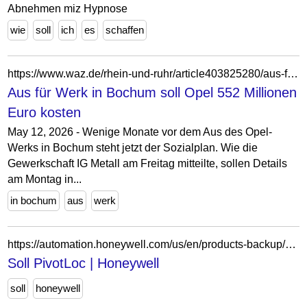
Abnehmen miz Hypnose
wie
soll
ich
es
schaffen
https://www.waz.de/rhein-und-ruhr/article403825280/aus-fuer-werk-in-bochum-soll-opel-552-millionen-euro-kosten.html
Aus für Werk in Bochum soll Opel 552 Millionen
Euro kosten
May 12, 2026 - Wenige Monate vor dem Aus des Opel-
Werks in Bochum steht jetzt der Sozialplan. Wie die
Gewerkschaft IG Metall am Freitag mitteilte, sollen Details
am Montag in...
in bochum
aus
werk
https://automation.honeywell.com/us/en/products-backup/personal-protective-equipment/fall-protection/horizontal-lifeline-systems/soll-pivotloc
Soll PivotLoc | Honeywell
soll
honeywell