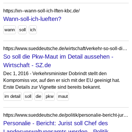
https://xn--wann-soll-ich-lften-kbc.de/
Wann-soll-ich-lueften?
wann
soll
ich
https://www.sueddeutsche.de/wirtschaft/verkehr-so-soll-die-pkw-maut-im-detail-aussehen-1.3275735
So soll die Pkw-Maut im Detail aussehen -
Wirtschaft - SZ.de
Dec 1, 2016 - Verkehrsminister Dobrindt stellt den
Kompromiss vor, auf den er sich mit der EU geeinigt hat.
Erste Details zur Vignette sind bereits bekannt.
im detail
soll
die
pkw
maut
https://www.sueddeutsche.de/politik/personalie-bericht-jurist-soll-chef-des-landesverwaltungsamts-werden-dpa.urn-newsml-dpa-com-20090101-260122-930-581273
Personalie - Bericht: Jurist soll Chef des
Landesverwaltungsamts werden - Politik -