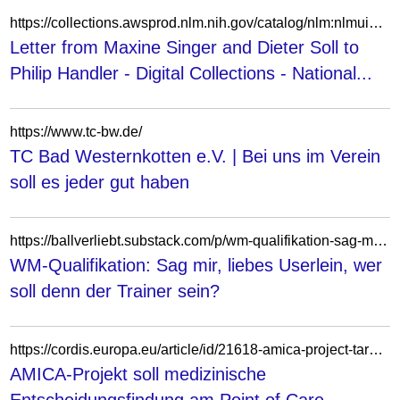
https://collections.awsprod.nlm.nih.gov/catalog/nlm:nlmuid-101584580X26-doc
Letter from Maxine Singer and Dieter Soll to
Philip Handler - Digital Collections - National...
https://www.tc-bw.de/
TC Bad Westernkotten e.V. | Bei uns im Verein
soll es jeder gut haben
https://ballverliebt.substack.com/p/wm-qualifikation-sag-mir-liebes-userlein-wer-soll-denn-der-trainer-sein
WM-Qualifikation: Sag mir, liebes Userlein, wer
soll denn der Trainer sein?
https://cordis.europa.eu/article/id/21618-amica-project-targets-improved-medical-decision-making-at-point-of-care/de
AMICA-Projekt soll medizinische