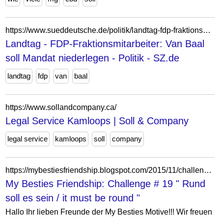
https://www.sueddeutsche.de/politik/landtag-fdp-fraktionsmitarbeiter-van-baal-soll-mandat-niederlegen-dpa.urn-newsml-dpa-com-20090101-250429-930-477372
Landtag - FDP-Fraktionsmitarbeiter: Van Baal
soll Mandat niederlegen - Politik - SZ.de
landtag
fdp
van
baal
https://www.sollandcompany.ca/
Legal Service Kamloops | Soll & Company
legal service
kamloops
soll
company
https://mybestiesfriendship.blogspot.com/2015/11/challenge-19-rund-soll-es-sein-it-must.html
My Besties Friendship: Challenge # 19 " Rund
soll es sein / it must be round "
Hallo Ihr lieben Freunde der My Besties Motive!!! Wir freuen