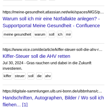
https://meine-gesundheit.atlassian.net/wiki/spaces/MGS/pages/2392206/Warum+soll+ich+mir+eine+Notfallakte+anlegen
Warum soll ich mir eine Notfallakte anlegen? -
Supportportal Meine Gesundheit - Confluence
meine gesundheit
warum
soll
ich
mir
https://www.vice.com/de/article/kiffer-steuer-soll-die-ahv-retten/
Kiffer-Steuer soll die AHV retten
Jul 30, 2024 - Gras rauchen und dabei in die Zukunft
investieren.
kiffer
steuer
soll
die
ahv
https://digitale-sammlungen.ulb.uni-bonn.de/ulbbnhans/content/pageview/7690576
Handschriften, Autographen, Bilder / Wo soll ich
fliehen... [1]