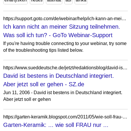
https://support.goto.com/de/webinar/help/ich-kann-an-meiner-sitzung-nicht-teilnehmen-g2w060002
Ich kann nicht an meiner Sitzung teilnehmen.
Was soll ich tun? - GoTo Webinar-Support
If you're having trouble connecting to your webinar, try some
of the troubleshooting tips listed below.
https://www.sueddeutsche.de/jetzt/redaktionsblog/david-ist-bestens-in-deutschland-integriert-aber-jetzt-soll-er-gehen-jzt.14621894312241402
David ist bestens in Deutschland integriert.
Aber jetzt soll er gehen - SZ.de
Jun 11, 2006 - David ist bestens in Deutschland integriert.
Aber jetzt soll er gehen
https://garten-keramik.blogspot.com/2011/05/wie-soll-frau-nur.html?showComment=1306517603893
Garten-Keramik: ... wie soll FRAU nur ...