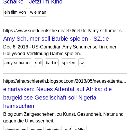
Schalko - Jetzt im Kino
ein film von
wie man
https://www.sueddeutsche.de/jetzt/netzteil/amy-schumer-soll-barbie-spielen-jzt.768279533819775944
Amy Schumer soll Barbie spielen - SZ.de
Dec 6, 2016 - US-Comedian Amy Schumer soll in einer
Hollywood-Verfilmung Barbie spielen.
amy schumer
soll
barbie
spielen
sz
https://einarschlereth.blogspot.com/2013/05/neues-attentat-auf-afrika-die.html?m=0
einartysken: Neues Attentat auf Afrika: die
bargeldlose Gesellschaft soll Nigeria
heimsuchen
Blog zum Zeitgeschehen, zu Kunst, Gesundheit, Natur und
gegen die Unwissenheit.
einartysken
neues
attentat
auf
afrika