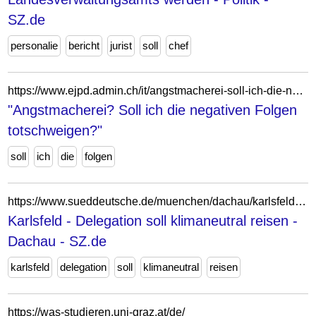
SZ.de
personalie
bericht
jurist
soll
chef
https://www.ejpd.admin.ch/it/angstmacherei-soll-ich-die-negativen-folgen-totschweigen-3
"Angstmacherei? Soll ich die negativen Folgen
totschweigen?"
soll
ich
die
folgen
https://www.sueddeutsche.de/muenchen/dachau/karlsfeld-delegation-soll-klimaneutral-reisen-1.4532205
Karlsfeld - Delegation soll klimaneutral reisen -
Dachau - SZ.de
karlsfeld
delegation
soll
klimaneutral
reisen
https://was-studieren.uni-graz.at/de/