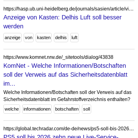
https://hasp.ub.uni-heidelberg.de/journals/sasien/article/view/27257/26648
Anzeige von Kasten: Delhis Luft soll besser
werden
anzeige
von
kasten
delhis
luft
https://www.komnet.nrw.de/_sitetools/dialog/43838
KomNet - Welche Informationen/Botschaften
soll der Verweis auf das Sicherheitsdatenblatt
im...
Welche Informationen/Botschaften soll der Verweis auf das
Sicherheitsdatenblatt im Gefahrstoffverzeichnis enthalten?
welche
informationen
botschaften
soll
https://global.techradar.com/de-de/news/ps5-soll-bis-2026-zehn-neue-live-service-spiele-bekommen
PS5 soll bis 2026 zehn neue Live-Service-