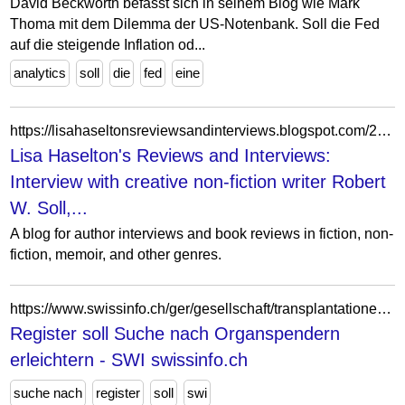
David Beckworth befasst sich in seinem Blog wie Mark
Thoma mit dem Dilemma der US-Notenbank. Soll die Fed
auf die steigende Inflation od...
analytics
soll
die
fed
eine
https://lisahaseltonsreviewsandinterviews.blogspot.com/2017/03/interview-with-creative-non-fiction.html
Lisa Haselton's Reviews and Interviews:
Interview with creative non-fiction writer Robert
W. Soll,...
A blog for author interviews and book reviews in fiction, non-
fiction, memoir, and other genres.
https://www.swissinfo.ch/ger/gesellschaft/transplantationen_register-soll-suche-nach-organspendern-erleichtern/44440802
Register soll Suche nach Organspendern
erleichtern - SWI swissinfo.ch
suche nach
register
soll
swi