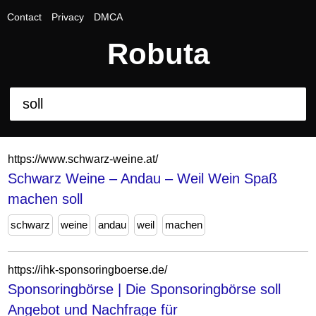
Contact
Privacy
DMCA
Robuta
https://www.schwarz-weine.at/
Schwarz Weine – Andau – Weil Wein Spaß
machen soll
schwarz
weine
andau
weil
machen
https://ihk-sponsoringboerse.de/
Sponsoringbörse | Die Sponsoringbörse soll
Angebot und Nachfrage für