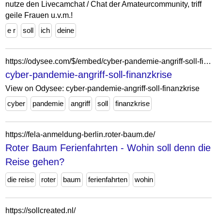
nutze den Livecamchat / Chat der Amateurcommunity, triff
geile Frauen u.v.m.!
e r
soll
ich
deine
https://odysee.com/$/embed/cyber-pandemie-angriff-soll-finanzkrise/939d4d3b9a2822aaaac8d2fef2646ab56ba9b1b3?r=4VSpAJgJUtvrVM7sfJ69z8FxFn2xCiso
cyber-pandemie-angriff-soll-finanzkrise
View on Odysee: cyber-pandemie-angriff-soll-finanzkrise
cyber
pandemie
angriff
soll
finanzkrise
https://fela-anmeldung-berlin.roter-baum.de/
Roter Baum Ferienfahrten - Wohin soll denn die
Reise gehen?
die reise
roter
baum
ferienfahrten
wohin
https://sollcreated.nl/