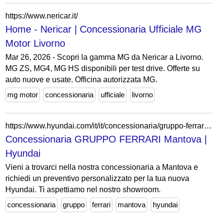
https://www.nericar.it/
Home - Nericar | Concessionaria Ufficiale MG
Motor Livorno
Mar 26, 2026 - Scopri la gamma MG da Nericar a Livorno.
MG ZS, MG4, MG HS disponibili per test drive. Offerte su
auto nuove e usate. Officina autorizzata MG.
mg motor
concessionaria
ufficiale
livorno
https://www.hyundai.com/it/it/concessionaria/gruppo-ferrari/richiedi-un-preventivo.html?select-model-name=6X%7C*%7C
Concessionaria GRUPPO FERRARI Mantova |
Hyundai
Vieni a trovarci nella nostra concessionaria a Mantova e
richiedi un preventivo personalizzato per la tua nuova
Hyundai. Ti aspettiamo nel nostro showroom.
concessionaria
gruppo
ferrari
mantova
hyundai