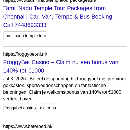
https://www.tamilnadutempletourpackages.in/
Tamil Nadu Temple Tour Packages from
Chennai | Car, Van, Tempo & Bus Booking -
Call 7448693333
tamil nadu temple tour
https://froggybet-nl.nl/
FroggyBet Casino – Claim nu een bonus van
140% tot €1000
Jul 3, 2026 - Beleef de spanning bij Froggybet met premium
gokkasten, sportweddenschappen en fantastische
beloningen. Claim je welkomstbonus van 140% tot €1000
verdeeld over...
froggybet casino
claim nu
https://www.beterbed.nl/