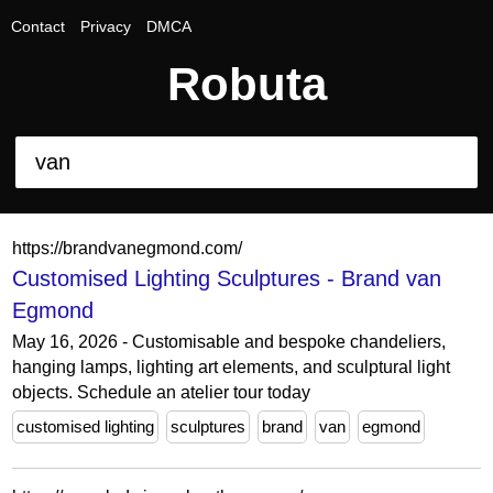
Contact
Privacy
DMCA
Robuta
https://brandvanegmond.com/
Customised Lighting Sculptures - Brand van
Egmond
May 16, 2026 - Customisable and bespoke chandeliers,
hanging lamps, lighting art elements, and sculptural light
objects. Schedule an atelier tour today
customised lighting
sculptures
brand
van
egmond