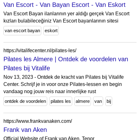
Van Escort - Van Bayan Escort - Van Eskort
Van Escort Bayan ilanlarının yer aldığı gerçek Van Escort
kızları bulabileceğiniz Van Escort bayanlarının sitesi
van escort bayan
eskort
https://vitalifecenter.nl/pilates-les/
Pilates les Almere | Ontdek de voordelen van
Pilates bij Vitalife
Nov 13, 2023 - Ontdek de kracht van Pilates bij Vitalife
Center. Schrijf je in voor onze Pilates-lessen en begin
vandaag nog jouw reis naar innerlijke rust
ontdek de voordelen
pilates les
almere
van
bij
https://www.frankvanaken.com/
Frank van Aken
Official Website of Frank van Aken, Tenor