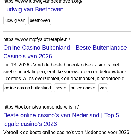
https://www.ludwigvanbeethoven.org/
Ludwig van Beethoven
ludwig van
beethoven
https://www.mtpfysiotherapie.nl/
Online Casino Buitenland - Beste Buitenlandse
Casino's van 2026
Jul 13, 2026 - Vind de beste buitenlandse casino’s met
snelle uitbetalingen, eerlijke voorwaarden en betrouwbare
licenties. Alles overzichtelijk en onafhankelijk beoordeeld.
online casino buitenland
beste
buitenlandse
van
https://toekomstvanonsonderwijs.nl/
Beste online casino's van Nederland | Top 5
legale casino's 2026
Vergelijk de beste online casino's van Nederland voor 2026.