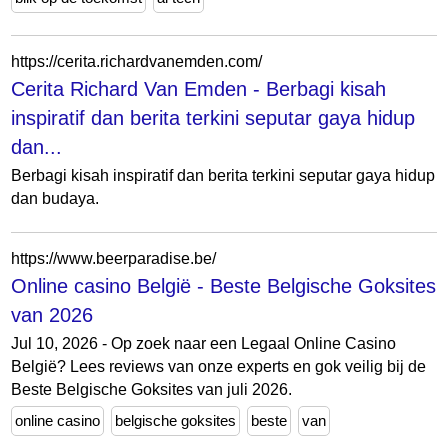
https://cerita.richardvanemden.com/
Cerita Richard Van Emden - Berbagi kisah
inspiratif dan berita terkini seputar gaya hidup
dan...
Berbagi kisah inspiratif dan berita terkini seputar gaya hidup
dan budaya.
https://www.beerparadise.be/
Online casino België - Beste Belgische Goksites
van 2026
Jul 10, 2026 - Op zoek naar een Legaal Online Casino
België? Lees reviews van onze experts en gok veilig bij de
Beste Belgische Goksites van juli 2026.
online casino
belgische goksites
beste
van