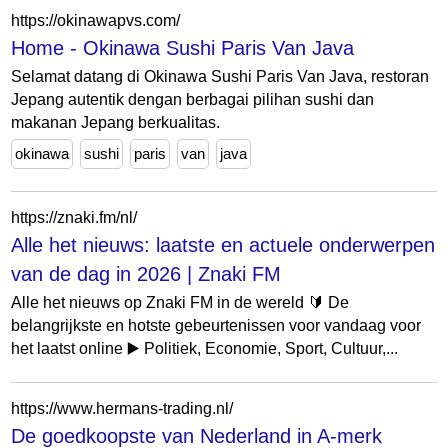
https://okinawapvs.com/
Home - Okinawa Sushi Paris Van Java
Selamat datang di Okinawa Sushi Paris Van Java, restoran
Jepang autentik dengan berbagai pilihan sushi dan
makanan Jepang berkualitas.
okinawa
sushi
paris
van
java
https://znaki.fm/nl/
Alle het nieuws: laatste en actuele onderwerpen
van de dag in 2026 | Znaki FM
Alle het nieuws op Znaki FM in de wereld 🔰 De
belangrijkste en hotste gebeurtenissen voor vandaag voor
het laatst online ▶️ Politiek, Economie, Sport, Cultuur,...
https://www.hermans-trading.nl/
De goedkoopste van Nederland in A-merk