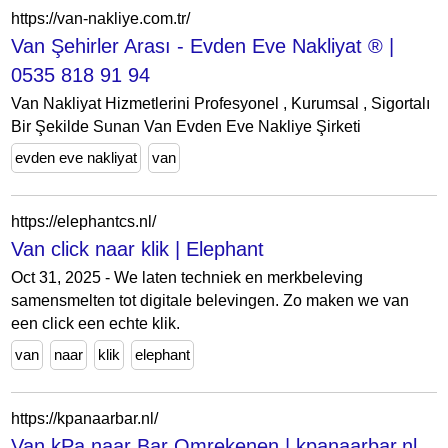
https://van-nakliye.com.tr/
Van Şehirler Arası - Evden Eve Nakliyat ® |
0535 818 91 94
Van Nakliyat Hizmetlerini Profesyonel , Kurumsal , Sigortalı
Bir Şekilde Sunan Van Evden Eve Nakliye Şirketi
evden eve nakliyat
van
https://elephantcs.nl/
Van click naar klik | Elephant
Oct 31, 2025 - We laten techniek en merkbeleving
samensmelten tot digitale belevingen. Zo maken we van
een click een echte klik.
van
naar
klik
elephant
https://kpanaarbar.nl/
Van kPa naar Bar Omrekenen | kpanaarbar.nl