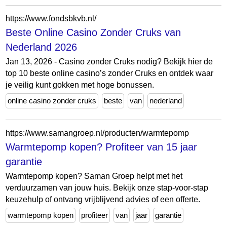
https://www.fondsbkvb.nl/
Beste Online Casino Zonder Cruks van
Nederland 2026
Jan 13, 2026 - Casino zonder Cruks nodig? Bekijk hier de
top 10 beste online casino’s zonder Cruks en ontdek waar
je veilig kunt gokken met hoge bonussen.
online casino zonder cruks
beste
van
nederland
https://www.samangroep.nl/producten/warmtepomp
Warmtepomp kopen? Profiteer van 15 jaar
garantie
Warmtepomp kopen? Saman Groep helpt met het
verduurzamen van jouw huis. Bekijk onze stap-voor-stap
keuzehulp of ontvang vrijblijvend advies of een offerte.
warmtepomp kopen
profiteer
van
jaar
garantie