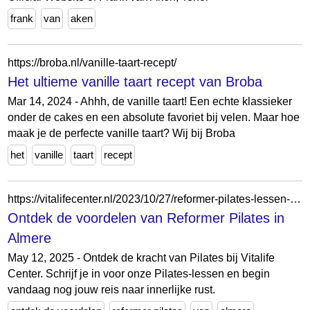
frank
van
aken
https://broba.nl/vanille-taart-recept/
Het ultieme vanille taart recept van Broba
Mar 14, 2024 - Ahhh, de vanille taart! Een echte klassieker
onder de cakes en een absolute favoriet bij velen. Maar hoe
maak je de perfecte vanille taart? Wij bij Broba
het
vanille
taart
recept
https://vitalifecenter.nl/2023/10/27/reformer-pilates-lessen-in-almere/
Ontdek de voordelen van Reformer Pilates in
Almere
May 12, 2025 - Ontdek de kracht van Pilates bij Vitalife
Center. Schrijf je in voor onze Pilates-lessen en begin
vandaag nog jouw reis naar innerlijke rust.