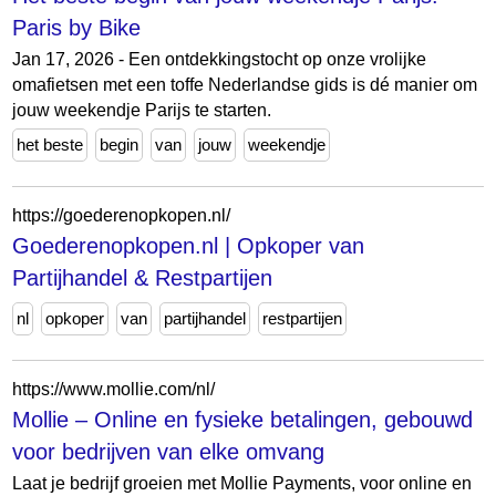
Paris by Bike
Jan 17, 2026 - Een ontdekkingstocht op onze vrolijke
omafietsen met een toffe Nederlandse gids is dé manier om
jouw weekendje Parijs te starten.
het beste
begin
van
jouw
weekendje
https://goederenopkopen.nl/
Goederenopkopen.nl | Opkoper van
Partijhandel & Restpartijen
nl
opkoper
van
partijhandel
restpartijen
https://www.mollie.com/nl/
Mollie – Online en fysieke betalingen, gebouwd
voor bedrijven van elke omvang
Laat je bedrijf groeien met Mollie Payments, voor online en