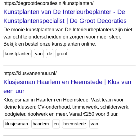
https://degrootdecoraties.nl/kunstplanten/
Kunstplanten van De Interieurbeplanter - De
Kunstplantenspecialist | De Groot Decoraties
De mooie kunstplanten van De Interieurbeplanters zijn niet
van echt te onderscheiden en zorgen voor meer sfeer.
Bekijk en bestel onze kunstplanten online.
kunstplanten
van
de
groot
https://klusvaneenuur.nl/
Klusjesman Haarlem en Heemstede | Klus van
een uur
Klusjesman in Haarlem en Heemstede. Vast team voor
kleine klussen: CV-onderhoud, timmerwerk, schilderwerk,
loodgieter, rioolwerk en meer. Vanaf €250 voor 3 uur.
klusjesman
haarlem
en
heemstede
van