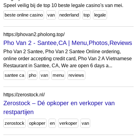
Speel veilig bij de top 10 beste legale casino's van mei.
beste online casino
van
nederland
top
legale
https://phovan2.pholong.top/
Pho Van 2 - Santee,CA | Menu,Photos,Reviews
Pho Van 2 Santee, Pho Van 2 Santee Online ordering,
online order accepting credit card, Pho Van 2 A Vietnamese
Restaurant in Santee, CA, We are open 6 days a...
santee ca
pho
van
menu
reviews
https://zerostock.nl/
Zerostock – Dé opkoper en verkoper van
restpartijen
zerostock
opkoper
en
verkoper
van