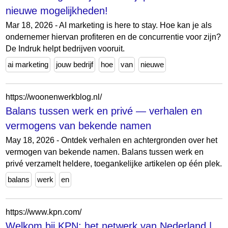
nieuwe mogelijkheden!
Mar 18, 2026 - AI marketing is here to stay. Hoe kan je als
ondernemer hiervan profiteren en de concurrentie voor zijn?
De Indruk helpt bedrijven vooruit.
ai marketing
jouw bedrijf
hoe
van
nieuwe
https://woonenwerkblog.nl/
Balans tussen werk en privé — verhalen en
vermogens van bekende namen
May 18, 2026 - Ontdek verhalen en achtergronden over het
vermogen van bekende namen. Balans tussen werk en
privé verzamelt heldere, toegankelijke artikelen op één plek.
balans
werk
en
https://www.kpn.com/
Welkom bij KPN: het netwerk van Nederland |