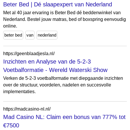
Beter Bed | Dé slaapexpert van Nederland
Met al 40 jaar ervaring is Beter Bed dé beddenwinkel van
Nederland. Bestel jouw matras, bed of boxspring eenvoudig
online.
beter bed
van
nederland
https://geenblaadjesla.nl/
Inzichten en Analyse van de 5-2-3
Voetbalformatie - Wereld Waterski Show
Verken de 5-2-3 voetbalformatie met diepgaande inzichten
over de structuur, voordelen, nadelen en succesvolle
implementaties.
https://madcasino-nl.nl/
Mad Casino NL: Claim een ​​bonus van 777% tot
€7500