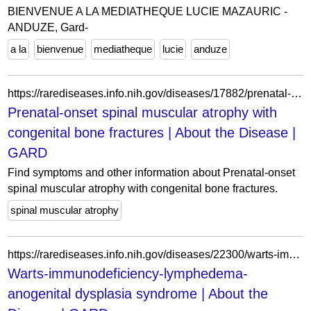
BIENVENUE A LA MEDIATHEQUE LUCIE MAZAURIC -
ANDUZE, Gard-
a la
bienvenue
mediatheque
lucie
anduze
https://rarediseases.info.nih.gov/diseases/17882/prenatal-onset-spinal-muscular-atrophy-with-congenital-bone-fractures
Prenatal-onset spinal muscular atrophy with
congenital bone fractures | About the Disease |
GARD
Find symptoms and other information about Prenatal-onset
spinal muscular atrophy with congenital bone fractures.
spinal muscular atrophy
https://rarediseases.info.nih.gov/diseases/22300/warts-immunodeficiency-lymphedema-anogenital-dysplasia-syndrome
Warts-immunodeficiency-lymphedema-
anogenital dysplasia syndrome | About the