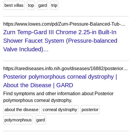
best villas
top
gard
trip
https://www.lowes.com/pd/Zurn-Pressure-Balanced-Tub-Shower-Unit/5002613885
Zurn Temp-Gard III Chrome 2.25-in Built-In
Shower Faucet System (Pressure-balanced
Valve Included)...
https://rarediseases.info.nih.gov/diseases/16882/posterior-polymorphous-corneal-dystrophy
Posterior polymorphous corneal dystrophy |
About the Disease | GARD
Find symptoms and other information about Posterior
polymorphous corneal dystrophy.
about the disease
corneal dystrophy
posterior
polymorphous
gard