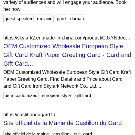
variety of audiences and will engage your audience. Book
her now
guest speaker
melanie
gard
durban
https://skylark2.en.made-in-china.com/product/CJxYNdeoljUS/China-OEM-Customized-Wholesale-European-Style-Gift-Card-Kraft-Paper-Greeting-Gard.html
OEM Customized Wholesale European Style
Gift Card Kraft Paper Greeting Gard - Card and
Gift Card...
OEM Customized Wholesale European Style Gift Card Kraft
Paper Greeting Gard, Find Details and Price about Card
and Gift Card from Skylark Network Co., Ltd....
oem customized
european style
gift card
https://castillondugard.fr/
Site officiel de la Mairie de Castillon du Gard
site officiel de la mairie
castillon
du
gard