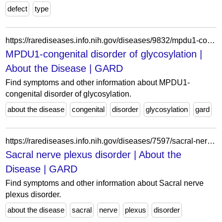
defect
type
https://rarediseases.info.nih.gov/diseases/9832/mpdu1-congenital-disorder-of-glycosylation
MPDU1-congenital disorder of glycosylation |
About the Disease | GARD
Find symptoms and other information about MPDU1-
congenital disorder of glycosylation.
about the disease
congenital
disorder
glycosylation
gard
https://rarediseases.info.nih.gov/diseases/7597/sacral-nerve-plexus-disorder
Sacral nerve plexus disorder | About the
Disease | GARD
Find symptoms and other information about Sacral nerve
plexus disorder.
about the disease
sacral
nerve
plexus
disorder