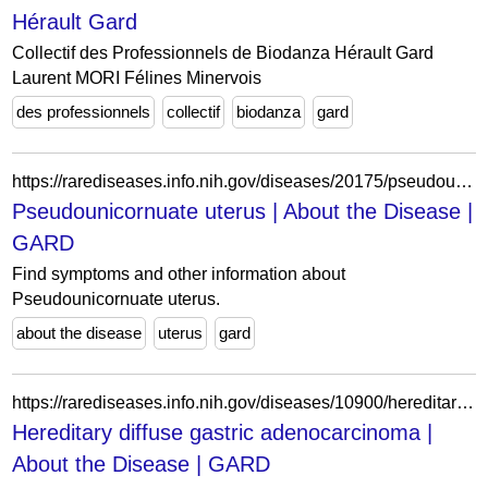
Hérault Gard
Collectif des Professionnels de Biodanza Hérault Gard
Laurent MORI Félines Minervois
des professionnels
collectif
biodanza
gard
https://rarediseases.info.nih.gov/diseases/20175/pseudounicornuate-uterus
Pseudounicornuate uterus | About the Disease |
GARD
Find symptoms and other information about
Pseudounicornuate uterus.
about the disease
uterus
gard
https://rarediseases.info.nih.gov/diseases/10900/hereditary-diffuse-gastric-adenocarcinoma
Hereditary diffuse gastric adenocarcinoma |
About the Disease | GARD