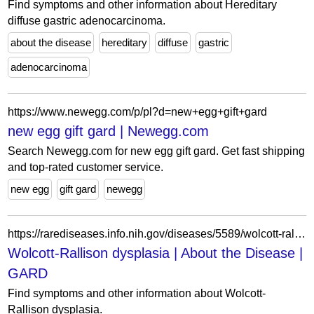
Find symptoms and other information about Hereditary
diffuse gastric adenocarcinoma.
about the disease
hereditary
diffuse
gastric
adenocarcinoma
https://www.newegg.com/p/pl?d=new+egg+gift+gard
new egg gift gard | Newegg.com
Search Newegg.com for new egg gift gard. Get fast shipping
and top-rated customer service.
new egg
gift gard
newegg
https://rarediseases.info.nih.gov/diseases/5589/wolcott-rallison-dysplasia
Wolcott-Rallison dysplasia | About the Disease |
GARD
Find symptoms and other information about Wolcott-
Rallison dysplasia.