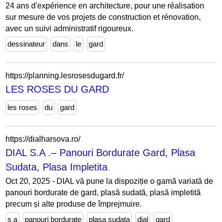
24 ans d'expérience en architecture, pour une réalisation
sur mesure de vos projets de construction et rénovation,
avec un suivi administratif rigoureux.
dessinateur
dans
le
gard
https://planning.lesrosesdugard.fr/
LES ROSES DU GARD
les roses
du
gard
https://dialharsova.ro/
DIAL S.A .– Panouri Bordurate Gard, Plasa
Sudata, Plasa Impletita
Oct 20, 2025 - DIAL vă pune la dispoziție o gamă variată de
panouri bordurate de gard, plasă sudată, plasă impletită
precum și alte produse de împrejmuire.
s a
panouri bordurate
plasa sudata
dial
gard