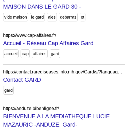
MAISON DANS LE GARD 30 -
vide maison
le gard
ales
debarras
et
https://www.cap-affaires.fr/
Accueil - Réseau Cap Affaires Gard
accueil
cap
affaires
gard
https://contact.rarediseases.info.nih.gov/Gard/s/?language=en_US
Contact GARD
gard
https://anduze.bibenligne.fr/
BIENVENUE A LA MEDIATHEQUE LUCIE
MAZAURIC -ANDUZE, Gard-