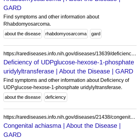
GARD
Find symptoms and other information about
Rhabdomyosarcoma.
about the disease
rhabdomyosarcoma
gard
https://rarediseases.info.nih.gov/diseases/13639/deficiency-of-udpglucose-hexose-1-phosphate-uridylyltransferase
Deficiency of UDPglucose-hexose-1-phosphate
uridylyltransferase | About the Disease | GARD
Find symptoms and other information about Deficiency of
UDPglucose-hexose-1-phosphate uridylyltransferase.
about the disease
deficiency
https://rarediseases.info.nih.gov/diseases/21438/congenital-achiasma
Congenital achiasma | About the Disease |
GARD