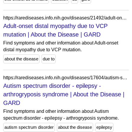
https://rarediseases.info.nih.gov/diseases/21492/adult-onset-distal-myopathy-due-to-vcp-mutation
Adult-onset distal myopathy due to VCP
mutation | About the Disease | GARD
Find symptoms and other information about Adult-onset
distal myopathy due to VCP mutation.
about the disease
due to
https://rarediseases.info.nih.gov/diseases/17604/autism-spectrum-disorder-epilepsy-arthrogryposis-syndrome
Autism spectrum disorder - epilepsy -
arthrogryposis syndrome | About the Disease |
GARD
Find symptoms and other information about Autism
spectrum disorder - epilepsy - arthrogryposis syndrome.
autism spectrum disorder
about the disease
epilepsy