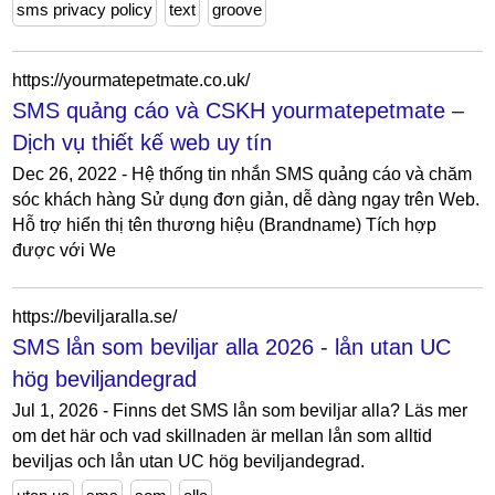
sms privacy policy
text
groove
https://yourmatepetmate.co.uk/
SMS quảng cáo và CSKH yourmatepetmate –
Dịch vụ thiết kế web uy tín
Dec 26, 2022 - Hệ thống tin nhắn SMS quảng cáo và chăm
sóc khách hàng Sử dụng đơn giản, dễ dàng ngay trên Web.
Hỗ trợ hiển thị tên thương hiệu (Brandname) Tích hợp
được với We
https://beviljaralla.se/
SMS lån som beviljar alla 2026 - lån utan UC
hög beviljandegrad
Jul 1, 2026 - Finns det SMS lån som beviljar alla? Läs mer
om det här och vad skillnaden är mellan lån som alltid
beviljas och lån utan UC hög beviljandegrad.