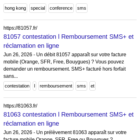
hong kong
special
conference
sms
https://81057.fr/
81057 contestation l Remboursement SMS+ et
réclamation en ligne
Jun 26, 2026 - Un débit 81057 apparaît sur votre facture
mobile (Orange, SFR, Free, Bouygues) ? Vous pouvez
demander un remboursement. SMS+ facturé hors forfait
sans...
contestation
l
remboursement
sms
et
https://81063.fr/
81063 contestation l Remboursement SMS+ et
réclamation en ligne
Jun 26, 2026 - Un prélèvement 81063 apparaît sur votre
facture mobile Orange, SFR, Free ou Bouygues ?