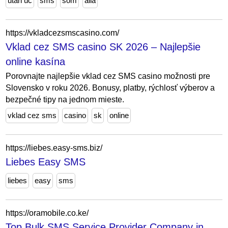
utan uc
sms
som
alla
https://vkladcezsmscasino.com/
Vklad cez SMS casino SK 2026 – Najlepšie
online kasína
Porovnajte najlepšie vklad cez SMS casino možnosti pre
Slovensko v roku 2026. Bonusy, platby, rýchlosť výberov a
bezpečné tipy na jednom mieste.
vklad cez sms
casino
sk
online
https://liebes.easy-sms.biz/
Liebes Easy SMS
liebes
easy
sms
https://oramobile.co.ke/
Top Bulk SMS Service Provider Company in