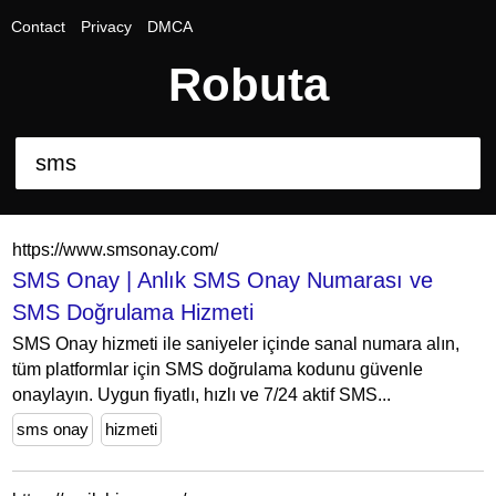
Contact
Privacy
DMCA
Robuta
https://www.smsonay.com/
SMS Onay | Anlık SMS Onay Numarası ve
SMS Doğrulama Hizmeti
SMS Onay hizmeti ile saniyeler içinde sanal numara alın,
tüm platformlar için SMS doğrulama kodunu güvenle
onaylayın. Uygun fiyatlı, hızlı ve 7/24 aktif SMS...
sms onay
hizmeti