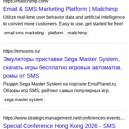
https://mailchimp.com/
Email & SMS Marketing Platform | Mailchimp
Utilize real-time user behavior data and artificial intelligence
to convert more customers. Easy to use, get started for free!
email sms marketing
platform
mailchimp
https://emusms.ru/
Эмуляторы приставки Sega Master System,
скачать игры бесплатно игровых автоматов,
ромы от SMS
Раздел Sega Master System на портале EmuPlanet.ru.
Обзоры игр SMS, рейтинг самых популярных игр.
sega master system
https://www.strategicmanagement.net/conferences-events/special-conference-hong-kong/
Special Conference Hong Kong 2026 - SMS