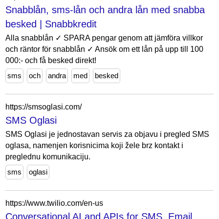
Snabblån, sms-lån och andra lån med snabba
besked | Snabbkredit
Alla snabblån ✓ SPARA pengar genom att jämföra villkor
och räntor för snabblån ✓ Ansök om ett lån på upp till 100
000:- och få besked direkt!
sms
och
andra
med
besked
https://smsoglasi.com/
SMS Oglasi
SMS Oglasi je jednostavan servis za objavu i pregled SMS
oglasa, namenjen korisnicima koji žele brz kontakt i
preglednu komunikaciju.
sms
oglasi
https://www.twilio.com/en-us
Conversational AI and APIs for SMS, Email,