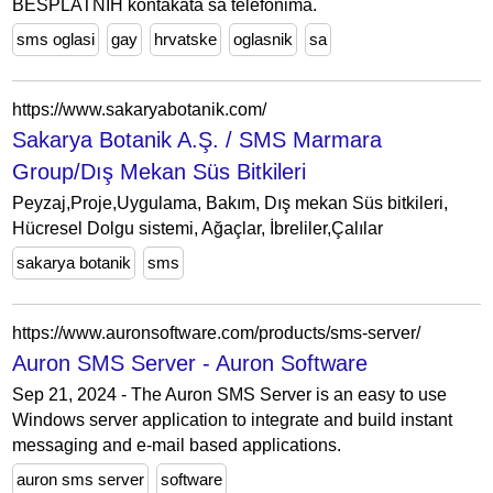
BESPLATNIH kontakata sa telefonima.
sms oglasi
gay
hrvatske
oglasnik
sa
https://www.sakaryabotanik.com/
Sakarya Botanik A.Ş. / SMS Marmara
Group/Dış Mekan Süs Bitkileri
Peyzaj,Proje,Uygulama, Bakım, Dış mekan Süs bitkileri,
Hücresel Dolgu sistemi, Ağaçlar, İbreliler,Çalılar
sakarya botanik
sms
https://www.auronsoftware.com/products/sms-server/
Auron SMS Server - Auron Software
Sep 21, 2024 - The Auron SMS Server is an easy to use
Windows server application to integrate and build instant
messaging and e-mail based applications.
auron sms server
software