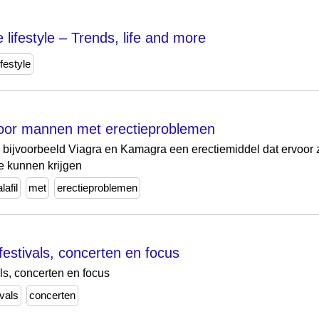
e lifestyle – Trends, life and more
ifestyle
 voor mannen met erectieproblemen
als bijvoorbeeld Viagra en Kamagra een erectiemiddel dat ervoo
e kunnen krijgen
lafil
met
erectieproblemen
estivals, concerten en focus
ls, concerten en focus
ivals
concerten