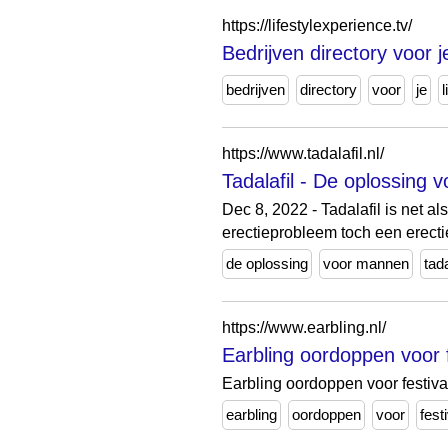
https://lifestylexperience.tv/
Bedrijven directory voor j
bedrijven
directory
voor
je
l
https://www.tadalafil.nl/
Tadalafil - De oplossing
Dec 8, 2022 - Tadalafil is net 
erectieprobleem toch een erecti
de oplossing
voor mannen
tada
https://www.earbling.nl/
Earbling oordoppen voor f
Earbling oordoppen voor festiva
earbling
oordoppen
voor
fest