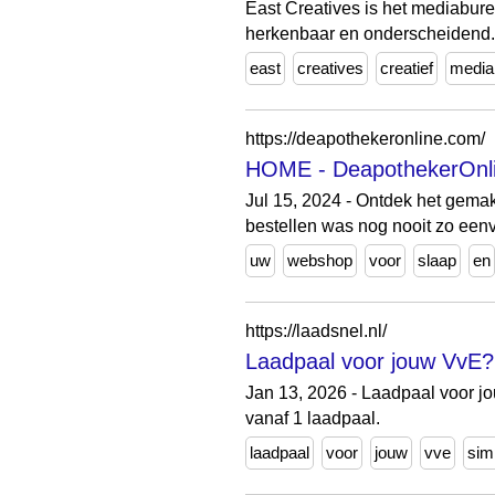
East Creatives is het mediabur
herkenbaar en onderscheidend.
east
creatives
creatief
media
https://deapothekeronline.com/
HOME - DeapothekerOnli
Jul 15, 2024 - Ontdek het gema
bestellen was nog nooit zo eenv
uw
webshop
voor
slaap
en
https://laadsnel.nl/
Laadpaal voor jouw VvE? 
Jan 13, 2026 - Laadpaal voor jo
vanaf 1 laadpaal.
laadpaal
voor
jouw
vve
sim