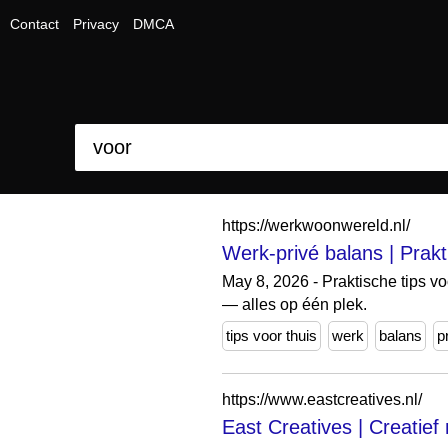
Contact
Privacy
DMCA
https://werkwoonwereld.nl/
Werk-privé balans | Prakt
May 8, 2026 - Praktische tips vo
— alles op één plek.
tips voor thuis
werk
balans
p
https://www.eastcreatives.nl/
East Creatives | Creatie