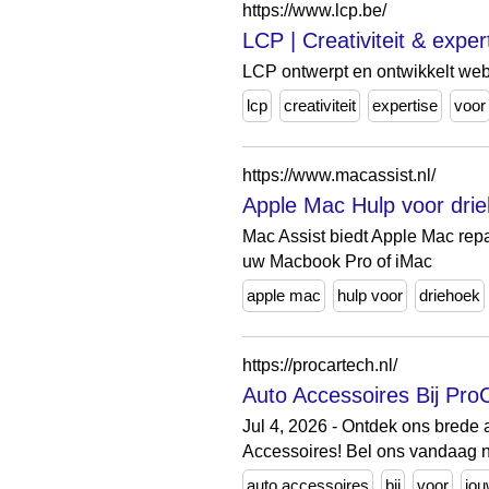
https://www.lcp.be/
LCP | Creativiteit & expe
LCP ontwerpt en ontwikkelt webs
lcp
creativiteit
expertise
voor
https://www.macassist.nl/
Apple Mac Hulp voor dr
Mac Assist biedt Apple Mac repa
uw Macbook Pro of iMac
apple mac
hulp voor
driehoek
https://procartech.nl/
Auto Accessoires Bij Pr
Jul 4, 2026 - Ontdek ons brede
Accessoires! Bel ons vandaag 
auto accessoires
bij
voor
jo