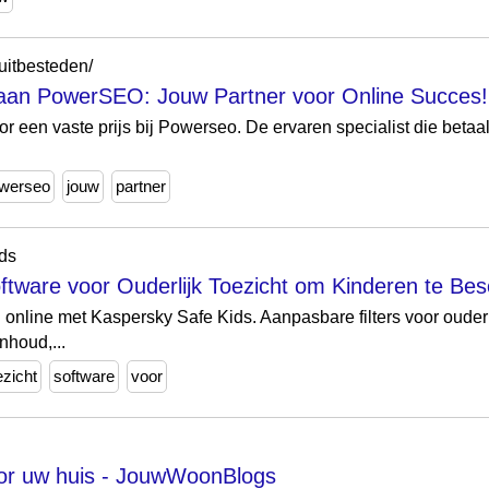
-uitbesteden/
n aan PowerSEO: Jouw Partner voor Online Succes!
or een vaste prijs bij Powerseo. De ervaren specialist die beta
werseo
jouw
partner
ids
ftware voor Ouderlijk Toezicht om Kinderen te Be
 online met Kaspersky Safe Kids. Aanpasbare filters voor ouderl
nhoud,...
ezicht
software
voor
oor uw huis - JouwWoonBlogs