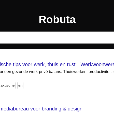
Robuta
ische tips voor werk, thuis en rust - Werkwoonwer
or een gezonde werk-privé balans. Thuiswerken, productiviteit, 
raktische
en
f mediabureau voor branding & design