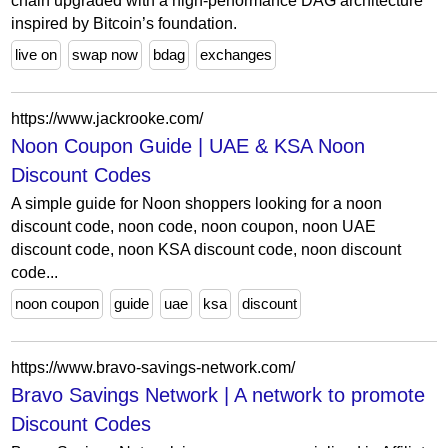
chain upgraded with a high-performance DAG architecture
inspired by Bitcoin’s foundation.
live on
swap now
bdag
exchanges
https://www.jackrooke.com/
Noon Coupon Guide | UAE & KSA Noon
Discount Codes
A simple guide for Noon shoppers looking for a noon
discount code, noon code, noon coupon, noon UAE
discount code, noon KSA discount code, noon discount
code...
noon coupon
guide
uae
ksa
discount
https://www.bravo-savings-network.com/
Bravo Savings Network | A network to promote
Discount Codes