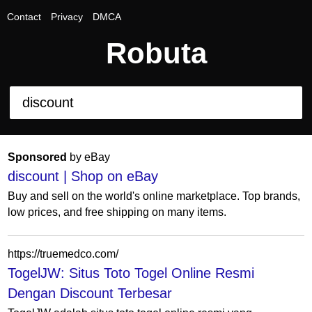
Contact
Privacy
DMCA
Robuta
Sponsored
by eBay
discount | Shop on eBay
Buy and sell on the world's online marketplace. Top brands,
low prices, and free shipping on many items.
https://truemedco.com/
TogelJW: Situs Toto Togel Online Resmi
Dengan Discount Terbesar