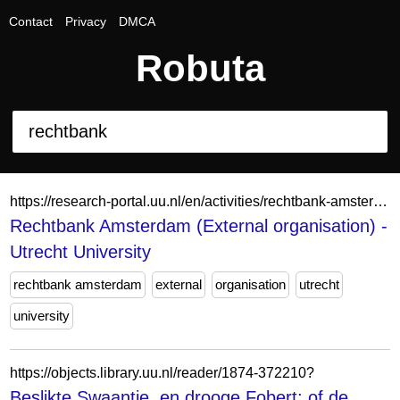
Contact
Privacy
DMCA
Robuta
https://research-portal.uu.nl/en/activities/rechtbank-amsterdam-external-organisation/
Rechtbank Amsterdam (External organisation) -
Utrecht University
rechtbank amsterdam
external
organisation
utrecht
university
https://objects.library.uu.nl/reader/1874-372210?
Beslikte Swaantje, en drooge Fobert; of de