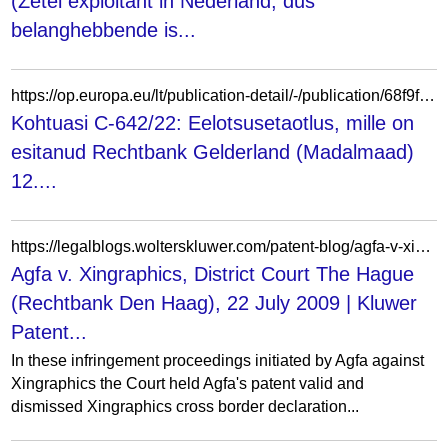
(Zetel exploitant in Nederland, dus
belanghebbende is...
https://op.europa.eu/lt/publication-detail/-/publication/68f9fccd-a043-11ed-b508-01aa75ed71a1/language-et
Kohtuasi C-642/22: Eelotsusetaotlus, mille on
esitanud Rechtbank Gelderland (Madalmaad)
12....
https://legalblogs.wolterskluwer.com/patent-blog/agfa-v-xingraphics-district-court-the-hague-rechtbank-den-haag-22-july-2009/
Agfa v. Xingraphics, District Court The Hague
(Rechtbank Den Haag), 22 July 2009 | Kluwer
Patent...
In these infringement proceedings initiated by Agfa against
Xingraphics the Court held Agfa's patent valid and
dismissed Xingraphics cross border declaration...