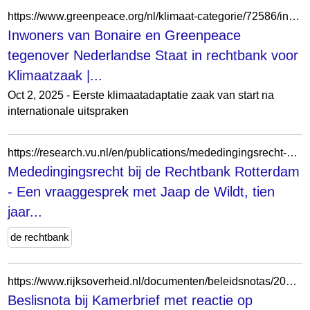
https://www.greenpeace.org/nl/klimaat-categorie/72586/inwoners-van-bonaire-en-greenpeace-tegenover-nederlandse-staat-in-rechtbank-voor-klimaatzaak/
Inwoners van Bonaire en Greenpeace
tegenover Nederlandse Staat in rechtbank voor
Klimaatzaak |...
Oct 2, 2025 - Eerste klimaatadaptatie zaak van start na
internationale uitspraken
https://research.vu.nl/en/publications/mededingingsrecht-bij-de-rechtbank-rotterdam-een-vraaggesprek-met/
Mededingingsrecht bij de Rechtbank Rotterdam
- Een vraaggesprek met Jaap de Wildt, tien
jaar...
de rechtbank
https://www.rijksoverheid.nl/documenten/beleidsnotas/2025/08/04/beslisnota-bij-kamerbrief-verzoek-vaste-commissie-voor-lvvn
Beslisnota bij Kamerbrief met reactie op