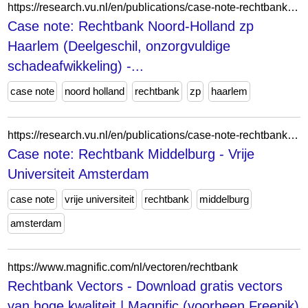
https://research.vu.nl/en/publications/case-note-rechtbank-noord-holland-zp-haarlem-deelgeschil-onzorgvu/
Case note: Rechtbank Noord-Holland zp
Haarlem (Deelgeschil, onzorgvuldige
schadeafwikkeling) -...
case note
noord holland
rechtbank
zp
haarlem
https://research.vu.nl/en/publications/case-note-rechtbank-middelburg/
Case note: Rechtbank Middelburg - Vrije
Universiteit Amsterdam
case note
vrije universiteit
rechtbank
middelburg
amsterdam
https://www.magnific.com/nl/vectoren/rechtbank
Rechtbank Vectors - Download gratis vectors
van hoge kwaliteit | Magnific (voorheen Freepik)