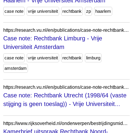
Haarlem - Vrije Universiteit Amsterdam
case note
vrije universiteit
rechtbank
zp
haarlem
https://research.vu.nl/en/publications/case-note-rechtbank-limburg-2/
Case note: Rechtbank Limburg - Vrije
Universiteit Amsterdam
case note
vrije universiteit
rechtbank
limburg
amsterdam
https://research.vu.nl/en/publications/case-note-rechtbank-utrecht-199864-vaste-stijging-is-geen-toeslag/
Case note: Rechtbank Utrecht (1998/64 (vaste
stijging is geen toeslag)) - Vrije Universiteit...
https://www.rijksoverheid.nl/onderwerpen/bestrijdingsmiddelen/documenten/kamerstukken/2024/11/26/rechterlijk-uitspraak-van-rechtbank-noord-nederland-over-vergunningplicht-nabij-natura-2000-gebied-in-provincie-fryslan
Kamerbrief uitspraak Rechtbank Noord-