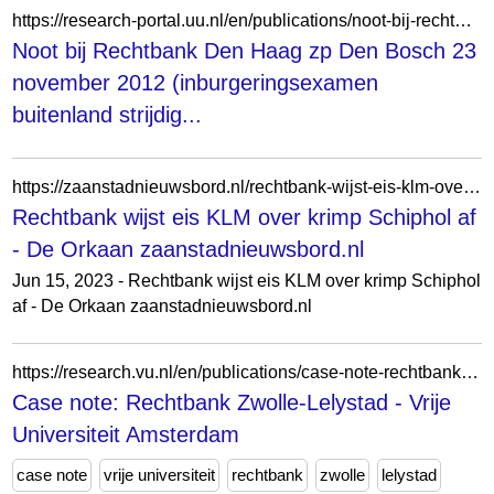
https://research-portal.uu.nl/en/publications/noot-bij-rechtbank-den-haag-zp-den-bosch-23-november-2012-inburge/
Noot bij Rechtbank Den Haag zp Den Bosch 23
november 2012 (inburgeringsexamen
buitenland strijdig...
https://zaanstadnieuwsbord.nl/rechtbank-wijst-eis-klm-over-krimp-schiphol-af/
Rechtbank wijst eis KLM over krimp Schiphol af
- De Orkaan zaanstadnieuwsbord.nl
Jun 15, 2023 - Rechtbank wijst eis KLM over krimp Schiphol
af - De Orkaan zaanstadnieuwsbord.nl
https://research.vu.nl/en/publications/case-note-rechtbank-zwolle-lelystad/
Case note: Rechtbank Zwolle-Lelystad - Vrije
Universiteit Amsterdam
case note
vrije universiteit
rechtbank
zwolle
lelystad