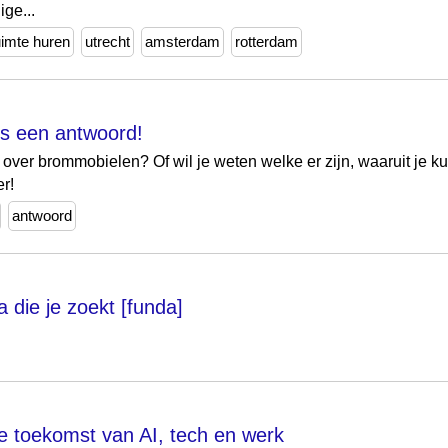
ge...
uimte huren
utrecht
amsterdam
rotterdam
es een antwoord!
 over brommobielen? Of wil je weten welke er zijn, waaruit je ku
r!
antwoord
a die je zoekt [funda]
e toekomst van AI, tech en werk