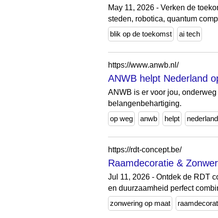
May 11, 2026 - Verken de toekom
steden, robotica, quantum compu
blik op de toekomst
ai tech
https://www.anwb.nl/
ANWB helpt Nederland op 
ANWB is er voor jou, onderweg 
belangenbehartiging.
op weg
anwb
helpt
nederland
https://rdt-concept.be/
Raamdecoratie & Zonwer
Jul 11, 2026 - Ontdek de RDT c
en duurzaamheid perfect combin
zonwering op maat
raamdecorat