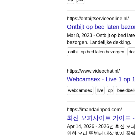
https://ontbijtserviceonline.nl/
Ontbijt op bed laten bezo
Mar 8, 2023 - Ontbijt op bed la
bezorgen. Landelijke dekking.
ontbijt op bed laten bezorgen
do
https://www.videochat.nl/
Webcamsex - Live 1 op 1
webcamsex
live
op
beeldbel
https://imandarinpod.com/
최신 오피사이트 가이드 - 
Apr 14, 2026 - 2026년
위한 오피 뜻부터 내상 방지 꿀팁