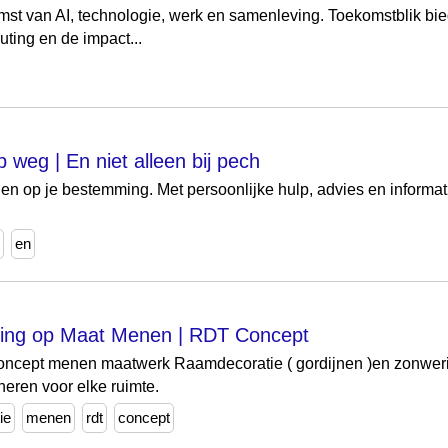
st van AI, technologie, werk en samenleving. Toekomstblik bie
ting en de impact...
weg | En niet alleen bij pech
en op je bestemming. Met persoonlijke hulp, advies en informat
en
ing op Maat Menen | RDT Concept
oncept menen maatwerk Raamdecoratie ( gordijnen )en zonwering 
eren voor elke ruimte.
ie
menen
rdt
concept