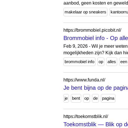
aanbod, geen kosten en geweldi
makelaar op sneakers
kantoorr
https://brommobiel.picobit.nl/
Brommobiel info - Op all
Feb 9, 2026 - Wil je meer weten
mogelijkheden zijn? Kijk dan hie
brommobiel info
op
alles
een
https://www.funda.nl/
Je bent bijna op de pagin
je
bent
op
de
pagina
https://toekomstblik.nl/
Toekomstblik — Blik op d