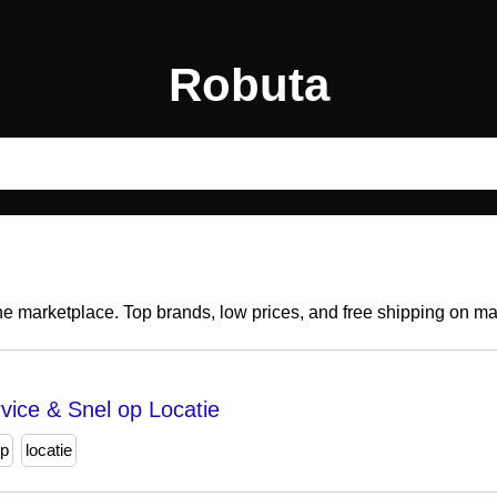
Robuta
ine marketplace. Top brands, low prices, and free shipping on m
vice & Snel op Locatie
p
locatie