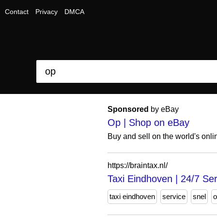
Contact
Privacy
DMCA
Sponsored
by eBay
Op | Shop on eBay
Buy and sell on the world's onl
https://braintax.nl/
Taxi Eindhoven | 24/7 Ser
taxi eindhoven
service
snel
o