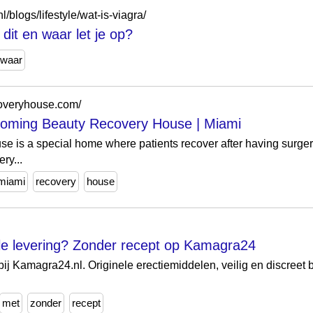
l/blogs/lifestyle/wat-is-viagra/
dit en waar let je op?
waar
overyhouse.com/
ooming Beauty Recovery House | Miami
 is a special home where patients recover after having surgery
ry...
miami
recovery
house
e levering? Zonder recept op Kamagra24
j Kamagra24.nl. Originele erectiemiddelen, veilig en discreet be
met
zonder
recept