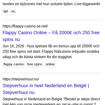
landen en tijdzones met hun actuele tijden. Live bijgewerkt.
tijd
nu
https://flappy-casino.se.net/
Flappy Casino Online – Få 2000€ och 250 free
spins nu
Jun 16, 2026 - Nya spelare får en bonus upp till 2000€ och
250 free spins vid start. Flappy Nätcasino erbjuder snabba
uttag och de bästa slotsen för din trygghet.
flappy casino
free spins
online
https://stepverhuur.nu/
Stepverhuur in heel Nederland en België |
Stepverhuur.nu
Stepverhuur in Nederland en België ?Bestel je steps direct
met één van onze medewerkers en zet je uitje in gang! ?