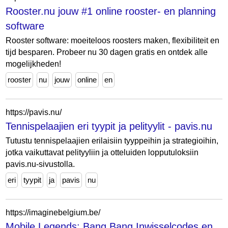
Rooster.nu jouw #1 online rooster- en planning
software
Rooster software: moeiteloos roosters maken, flexibiliteit en
tijd besparen. Probeer nu 30 dagen gratis en ontdek alle
mogelijkheden!
rooster
nu
jouw
online
en
https://pavis.nu/
Tennispelaajien eri tyypit ja pelityylit - pavis.nu
Tutustu tennispelaajien erilaisiin tyyppeihin ja strategioihin,
jotka vaikuttavat pelityyliin ja otteluiden lopputuloksiin
pavis.nu-sivustolla.
eri
tyypit
ja
pavis
nu
https://imaginebelgium.be/
Mobile Legends: Bang Bang Inwisselcodes en