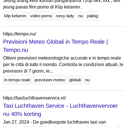
Jeung urang keur kurban panganyarna 720p sex, xxx , sex
jeung panas film porno di Klip kelamin .
klip kelamin
video porno
sexy lady
nu
paling
https://tempo.nu/
Previsioni Meteo Globali in Tempo Reale |
Tempo.nu
Ottieni previsioni meteorologiche accurate e in tempo reale
per le città di tutto il mondo. Controlla le condizioni attuali, le
previsioni di 7 giorni, le...
in tempo reale
previsioni meteo
globali
nu
https://taxiluchthavenservice.nl/
Taxi Luchthaven Service - Luchthavenvervoer
nu 40% korting
Jan 27, 2024 - De goedkoopste luchthaven taxi van