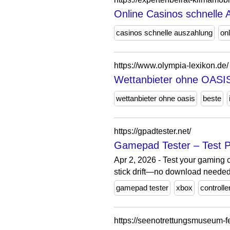
Online Casinos schnelle 
casinos schnelle auszahlung
onl
https://www.olympia-lexikon.de/
Wettanbieter ohne OASIS 
wettanbieter ohne oasis
beste
https://gpadtester.net/
Gamepad Tester – Test P
Apr 2, 2026 - Test your gaming c
stick drift—no download needed
gamepad tester
xbox
controlle
https://seenotrettungsmuseum-f