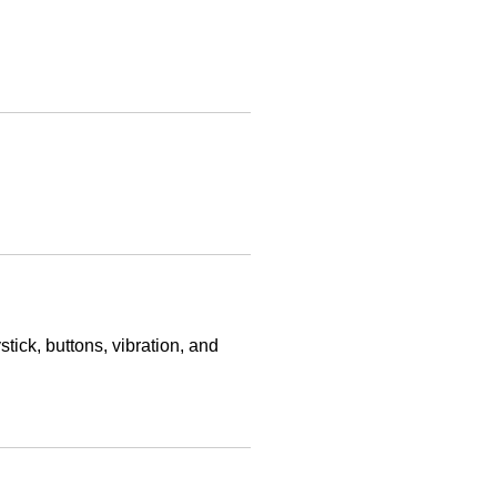
tick, buttons, vibration, and