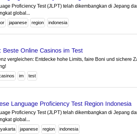
guage Proficiency Test (JLPT) telah dikembangkan di Jepang da
gkat global...
gor
japanese
region
indonesia
 Beste Online Casinos im Test
enz vergleichen: Entdecke hohe Limits, faire Boni und sichere 
ng!
 casinos
im
test
ese Language Proficiency Test Region Indonesia
guage Proficiency Test (JLPT) telah dikembangkan di Jepang da
gkat global...
gyakarta
japanese
region
indonesia