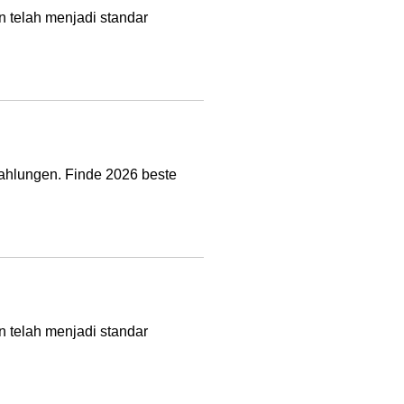
n telah menjadi standar
Zahlungen. Finde 2026 beste
n telah menjadi standar