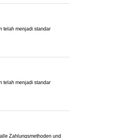
n telah menjadi standar
n telah menjadi standar
i, alle Zahlungsmethoden und