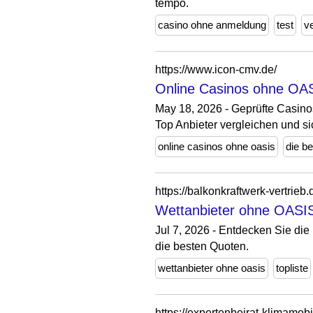
tempo.
casino ohne anmeldung
test
v
https://www.icon-cmv.de/
Online Casinos ohne OAS
May 18, 2026 - Geprüfte Casino
Top Anbieter vergleichen und si
online casinos ohne oasis
die b
https://balkonkraftwerk-vertrieb.
Wettanbieter ohne OASIS 
Jul 7, 2026 - Entdecken Sie di
die besten Quoten.
wettanbieter ohne oasis
topliste
https://expertenbeirat-klimamobil