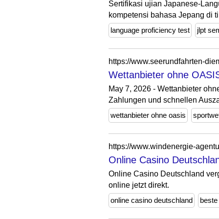
Sertifikasi ujian Japanese-Lan
kompetensi bahasa Jepang di tin
language proficiency test
jlpt s
https://www.seerundfahrten-die
Wettanbieter ohne OASIS
May 7, 2026 - Wettanbieter ohne
Zahlungen und schnellen Ausza
wettanbieter ohne oasis
sportwe
https://www.windenergie-agentu
Online Casino Deutschlan
Online Casino Deutschland ver
online jetzt direkt.
online casino deutschland
beste