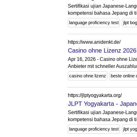
Sertifikasi ujian Japanese-Lan
kompetensi bahasa Jepang di tin
language proficiency test
jlpt bo
https://www.anidenkt.de/
Casino ohne Lizenz 2026:
Apr 16, 2026 - Casino ohne Liz
Anbieter mit schneller Auszahlu
casino ohne lizenz
beste online
https://jlptyogyakarta.org/
JLPT Yogyakarta - Japan
Sertifikasi ujian Japanese-Lan
kompetensi bahasa Jepang di tin
language proficiency test
jlpt yo