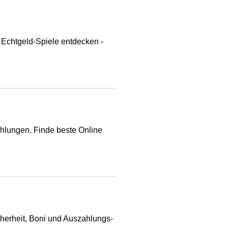
 Echtgeld-Spiele entdecken -
hlungen. Finde beste Online
herheit, Boni und Auszahlungs­