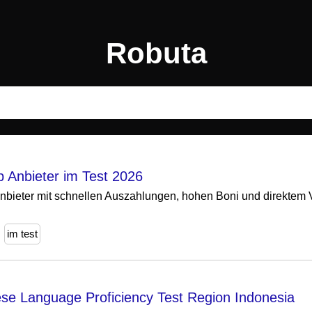
Robuta
 Anbieter im Test 2026
bieter mit schnellen Auszahlungen, hohen Boni und direktem V
im test
e Language Proficiency Test Region Indonesia